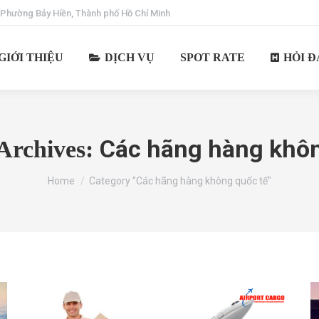
 Phường Bảy Hiền, Thành phố Hồ Chí Minh
GIỚI THIỆU
DỊCH VỤ
SPOT RATE
HỎI Đ
Các hãng hàng khôn
Archives:
You are here:
Home
Category "Các hãng hàng không quốc tế"