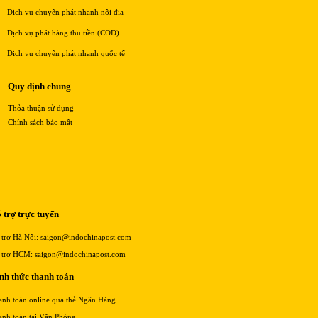
Dịch vụ chuyển phát nhanh nội địa
Dịch vụ phát hàng thu tiền (COD)
Dịch vụ chuyển phát nhanh quốc tế
Quy định chung
Thỏa thuận sử dụng
Chính sách bảo mật
 trợ trực tuyến
 trợ Hà Nội: saigon@indochinapost.com
 trợ HCM: saigon@indochinapost.com
nh thức thanh toán
anh toán online qua thẻ Ngân Hàng
anh toán tại Văn Phòng