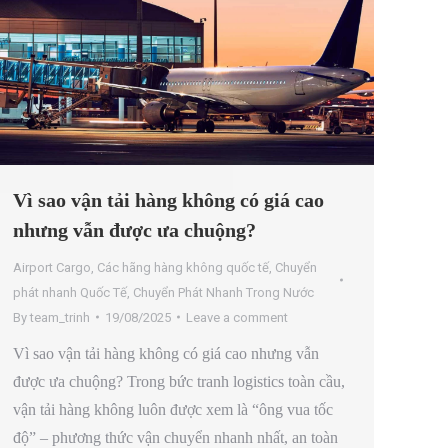
Vì sao vận tải hàng không có giá cao
nhưng vẫn được ưa chuộng?
Airport Cargo
,
Các hãng hàng không quốc tế
,
Chuyển
phát nhanh Quốc Tế
,
Chuyển Phát Nhanh Trong Nước
By
team_trinh
19/08/2025
Leave a comment
Vì sao vận tải hàng không có giá cao nhưng vẫn
được ưa chuộng? Trong bức tranh logistics toàn cầu,
vận tải hàng không luôn được xem là “ông vua tốc
độ” – phương thức vận chuyển nhanh nhất, an toàn