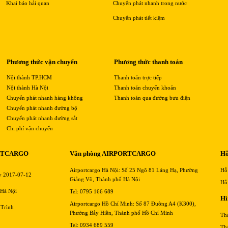
Khai báo hải quan
Chuyển phát nhanh trong nước
Chuyển phát tiết kiệm
Phương thức vận chuyển
Phương thức thanh toán
Nội thành TP.HCM
Thanh toán trực tiếp
Nội thành Hà Nội
Thanh toán chuyển khoản
Chuyển phát nhanh hàng không
Thanh toán qua đường bưu điện
Chuyển phát nhanh đường bộ
Chuyển phát nhanh đường sắt
Chi phí vận chuyển
RTCARGO
Văn phòng AIRPORTCARGO
Hỗ
Airportcargo Hà Nội: Số 25 Ngõ 81 Láng Hạ, Phường
Hỗ
y 2017-07-12
Giảng Võ, Thành phố Hà Nội
Hỗ
 Hà Nội
Tel: 0795 166 689
Hì
Airportcargo Hồ Chí Minh: Số 87 Đường A4 (K300),
 Trình
Phường Bảy Hiền, Thành phố Hồ Chí Minh
Th
Tel: 0934 689 559
Th