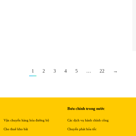
1
2
3
4
5
…
22
→
Bưu chính trong nước
Vận chuyển hàng hóa đường bộ
Các dịch vụ hành chính công
Cho thuê kho bãi
Chuyển phát hỏa tốc