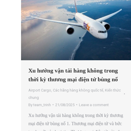
Xu hướng vận tải hàng không trong
thời kỳ thương mại điện tử bùng nổ
Airport Cargo
,
Các hãng hàng không quốc tế
,
Kiến thức
chung
By
team_trinh
21/08/2025
Leave a comment
Xu hướng vận tải hàng không trong thời kỳ thương
mại điện tử bùng nổ 1. Thương mại điện tử và bức