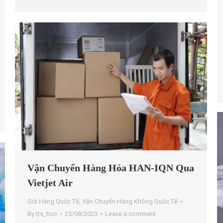
Vận Chuyển Hàng Hóa HAN-IQN Qua
Vietjet Air
Gửi Hàng Quốc Tế
,
Vận Chuyển Hàng Không Quốc Tế
By
tts_truc
25/08/2023
Leave a comment