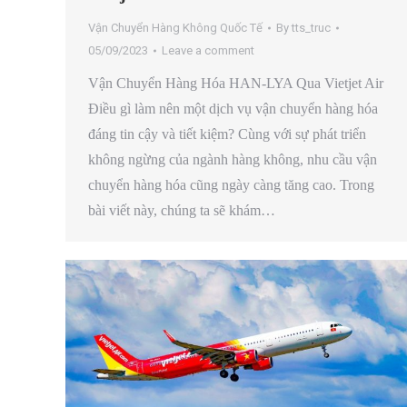
Vận Chuyển Hàng Không Quốc Tế
By
tts_truc
05/09/2023
Leave a comment
Vận Chuyển Hàng Hóa HAN-LYA Qua Vietjet Air
Điều gì làm nên một dịch vụ vận chuyển hàng hóa
đáng tin cậy và tiết kiệm? Cùng với sự phát triển
không ngừng của ngành hàng không, nhu cầu vận
chuyển hàng hóa cũng ngày càng tăng cao. Trong
bài viết này, chúng ta sẽ khám…