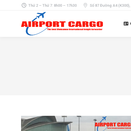
Thứ 2 – Thứ 7: 8h00 – 17h30
Số 87 Đường A4 (K300),