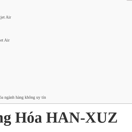
et Air
t Air
hóa ngành hàng không uy tín
ng Hóa HAN-XUZ