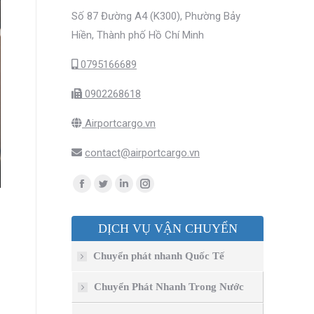
Số 87 Đường A4 (K300), Phường Bảy
Hiền, Thành phố Hồ Chí Minh
0795166689
0902268618
Airportcargo.vn
contact@airportcargo.vn
Find us on:
Facebook
Twitter
Linkedin
Instagram
page
page
page
page
DỊCH VỤ VẬN CHUYỂN
opens
opens
opens
opens
in
in
in
in
Chuyển phát nhanh Quốc Tế
new
new
new
new
window
window
window
window
Chuyển Phát Nhanh Trong Nước