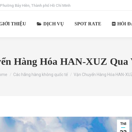
 Phường Bảy Hiền, Thành phố Hồ Chí Minh
GIỚI THIỆU
DỊCH VỤ
SPOT RATE
HỎI Đ
ển Hàng Hóa HAN-XUZ Qua Vi
u are here:
ome
Các hãng hàng không quốc tế
Vận Chuyển Hàng Hóa HAN-XU
Th8