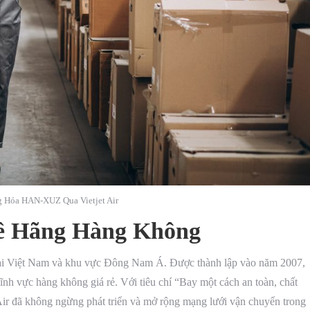
 Hóa HAN-XUZ Qua Vietjet Air
 về Hãng Hàng Không
g tại Việt Nam và khu vực Đông Nam Á. Được thành lập vào năm 2007,
 lĩnh vực hàng không giá rẻ. Với tiêu chí “Bay một cách an toàn, chất
t Air đã không ngừng phát triển và mở rộng mạng lưới vận chuyển trong