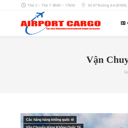
Thứ 2 – Thứ 7: 8h00 – 17h30
Số 87 Đường A4 (K300),
Vận Chuy
Yo
H
Các hãng hàng không quốc tế
Vận Chuyển Hàng Không Quốc Tế