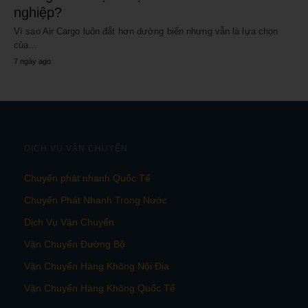
nghiệp?
Vì sao Air Cargo luôn đắt hơn đường biển nhưng vẫn là lựa chọn
của…
7 ngày ago
DỊCH VỤ VẬN CHUYỂN
Chuyển phát nhanh Quốc Tế
Chuyển Phát Nhanh Trong Nước
Dịch Vụ Vận Chuyển
Vận Chuyển Đường Bộ
Vận Chuyển Hàng Không Nội Địa
Vận Chuyển Hàng Không Quốc Tế