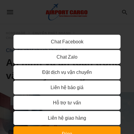
HOMEPAGE
CHUYỂN PHÁT NHANH
CHUYỂN PHÁT NHANH QUỐC TẾ
Chat Facebook
Chuyển phát nhanh Quốc Tế
Chat Zalo
An ninh và an toàn trong
Đặt dịch vụ vận chuyển
vận chuyển hàng hóa
Liên hệ báo giá
Hỗ trợ tư vấn
Liên hệ giao hàng
Đóng