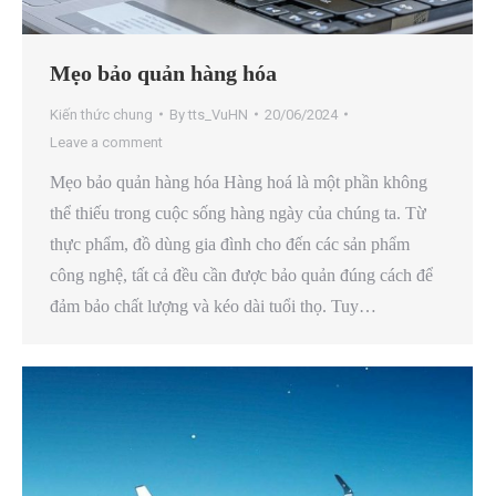
Mẹo bảo quản hàng hóa
Kiến thức chung
By
tts_VuHN
20/06/2024
Leave a comment
Mẹo bảo quản hàng hóa Hàng hoá là một phần không
thể thiếu trong cuộc sống hàng ngày của chúng ta. Từ
thực phẩm, đồ dùng gia đình cho đến các sản phẩm
công nghệ, tất cả đều cần được bảo quản đúng cách để
đảm bảo chất lượng và kéo dài tuổi thọ. Tuy…