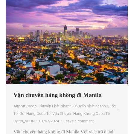
Vận chuyển hàng không đi Manila
Airport Cargo
,
Chuyển Phát Nhanh
,
Chuyển phát nhanh Quốc
Tế
,
Gửi Hàng Quốc Tế
,
Vận Chuyển Hàng Không Quốc Tế
By
tts_VuHN
01/07/2024
Leave a comment
Vận chuyển hàng không đi Manila Với việc trở thành