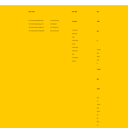
Dịch vụ khác
Bưu chính
Bưu
Vận chuyển hàng không nội địa
Vận chuyển hàng
trong nước
chính
Vận chuyển hàng không quốc tế
hóa đường bộ
Vận chuyển hàng hóa đường sắt
Cho thuê kho bãi
Các dịch vụ
Vận chuyển hàng hóa đường biển
Khai báo hải quan
quốc
hành chính
công
Chuyển phát
tế
hỏa tốc
Chuyển phát
Chuyển
nhanh trong
phát
nước
nhanh
Chuyển phát
quốc
tiết kiệm
tế
Chuyển
phát
nhanh
Dịch
vụ
chuyển
phát
nhanh
nội
địa
Dịch
vụ