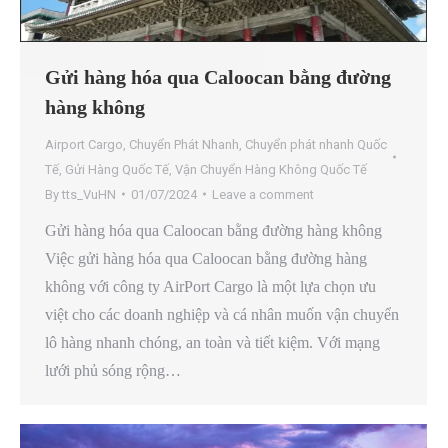
Gửi hàng hóa qua Caloocan bằng đường
hàng không
Airport Cargo
,
Chuyển Phát Nhanh
,
Chuyển phát nhanh Quốc
Tế
,
Gửi Hàng Quốc Tế
,
Vận Chuyển Hàng Không Quốc Tế
By
tts_VuHN
01/07/2024
Leave a comment
Gửi hàng hóa qua Caloocan bằng đường hàng không
Việc gửi hàng hóa qua Caloocan bằng đường hàng
không với công ty AirPort Cargo là một lựa chọn ưu
việt cho các doanh nghiệp và cá nhân muốn vận chuyển
lô hàng nhanh chóng, an toàn và tiết kiệm. Với mạng
lưới phủ sóng rộng…