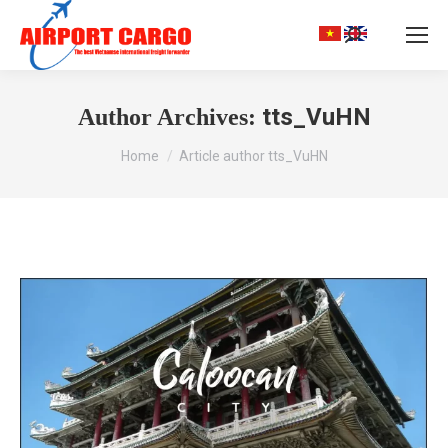
Search:
tts_VuHN
Author Archives:
You are here:
Home
Article author tts_VuHN