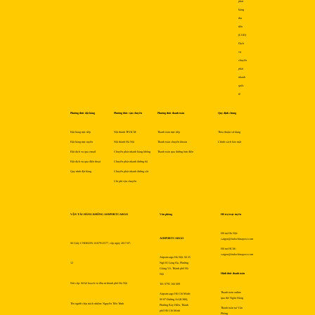
phát
hàng
thu
tiền
(COD)
Dịch
vụ
chuyển
phát
nhanh
quốc
tế
Phương thức đặt hàng
Phương thức vận chuyển
Phương thức thanh toán
Quy định chung
Đặt hàng trực tiếp
Nội thành TP.HCM
Thanh toán trực tiếp
Thỏa thuận sử dụng
Đặt hàng trực tuyến
Nội thành Hà Nội
Thanh toán chuyển khoản
Chính sách bảo mật
Đặt dịch vụ qua email
Chuyển phát nhanh hàng không
Thanh toán qua đường bưu điện
Đặt dịch vụ qua điện thoại
Chuyển phát nhanh đường bộ
Quy trình đặt hàng
Chuyển phát nhanh đường sắt
Chi phí vận chuyển
VẬN TẢI HÀNG KHÔNG AIRPORTCARGO
Văn phòng
Hỗ trợ trực tuyến
Hỗ trợ Hà Nội:
AIRPORTCARGO
saigon@indochinapost.com
Số Giấy CNĐKDN: 0107912577, cấp ngày 2017-07-
Hỗ trợ HCM:
saigon@indochinapost.com
Airportcargo Hà Nội: Số 25
12
Ngõ 81 Láng Hạ, Phường
Giảng Võ, Thành phố Hà
Hình thức thanh toán
Nội
Nơi cấp: Sở kế hoạch và đầu tư thành phố Hà Nội
Tel: 0795 166 689
Thanh toán online
Airportcargo Hồ Chí Minh:
qua thẻ Ngân Hàng
Số 87 Đường A4 (K300),
Tên người chịu trách nhiệm: Nguyễn Tiến Trình
Phường Bảy Hiền, Thành
Thanh toán tại Văn
phố Hồ Chí Minh
Phòng