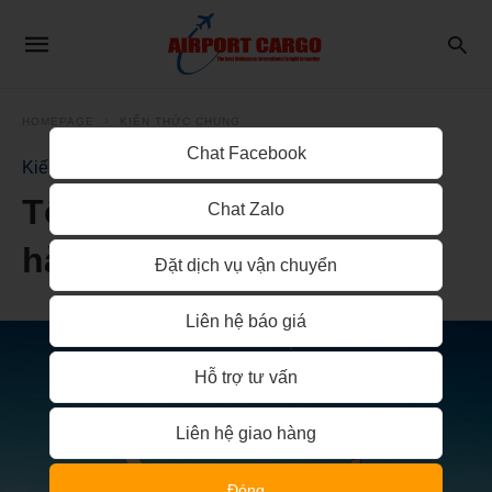
HOMEPAGE
KIẾN THỨC CHUNG
Chat Facebook
Kiến thức chung
Tổng quan về vận tải
Chat Zalo
hàng không
Đặt dịch vụ vận chuyển
Liên hệ báo giá
Hỗ trợ tư vấn
Liên hệ giao hàng
Đóng