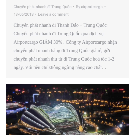
Chuyển phát nhanh đi Trung Quốc
By
airportcargo
13/06/2018
Leave a comment
Chuyển phát nhanh đi Thanh Đảo – Trung Quốc
Chuyển phát nhanh đi Trung Quốc qua dịch vụ
Airportcargo GIẢM 30% , Công ty Airportcargo nhận
chuyển phát nhanh hàng đi Trung Quốc giá rẻ, gửi
chuyển phát nhanh thư từ đi Trung Quốc hoả tốc 1-2
ngày. Với tiêu chí không ngừng nâng cao chất…