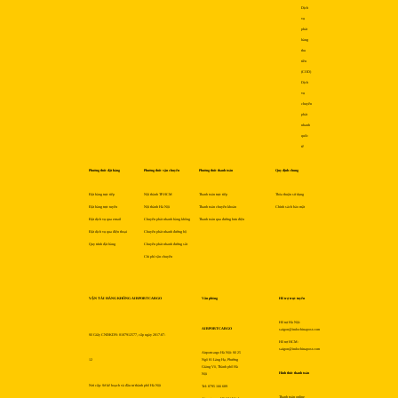
Dịch
vụ
phát
hàng
thu
tiền
(COD)
Dịch
vụ
chuyển
phát
nhanh
quốc
tế
Phương thức đặt hàng
Phương thức vận chuyển
Phương thức thanh toán
Quy định chung
Đặt hàng trực tiếp
Nội thành TP.HCM
Thanh toán trực tiếp
Thỏa thuận sử dụng
Đặt hàng trực tuyến
Nội thành Hà Nội
Thanh toán chuyển khoản
Chính sách bảo mật
Đặt dịch vụ qua email
Chuyển phát nhanh hàng không
Thanh toán qua đường bưu điện
Đặt dịch vụ qua điện thoại
Chuyển phát nhanh đường bộ
Quy trình đặt hàng
Chuyển phát nhanh đường sắt
Chi phí vận chuyển
VẬN TẢI HÀNG KHÔNG AIRPORTCARGO
Văn phòng
Hỗ trợ trực tuyến
Hỗ trợ Hà Nội:
AIRPORTCARGO
saigon@indochinapost.com
Số Giấy CNĐKDN: 0107912577, cấp ngày 2017-07-
Hỗ trợ HCM:
saigon@indochinapost.com
Airportcargo Hà Nội: Số 25
12
Ngõ 81 Láng Hạ, Phường
Giảng Võ, Thành phố Hà
Hình thức thanh toán
Nội
Nơi cấp: Sở kế hoạch và đầu tư thành phố Hà Nội
Tel: 0795 166 689
Thanh toán online