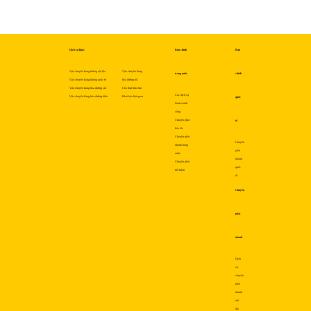
Dịch vụ khác
Bưu chính
Bưu
Vận chuyển hàng không nội địa
Vận chuyển hàng
trong nước
chính
Vận chuyển hàng không quốc tế
hóa đường bộ
Vận chuyển hàng hóa đường sắt
Cho thuê kho bãi
Các dịch vụ
Vận chuyển hàng hóa đường biển
Khai báo hải quan
quốc
hành chính
công
Chuyển phát
tế
hỏa tốc
Chuyển phát
Chuyển
nhanh trong
phát
nước
nhanh
Chuyển phát
quốc
tiết kiệm
tế
Chuyển
phát
nhanh
Dịch
vụ
chuyển
phát
nhanh
nội
địa