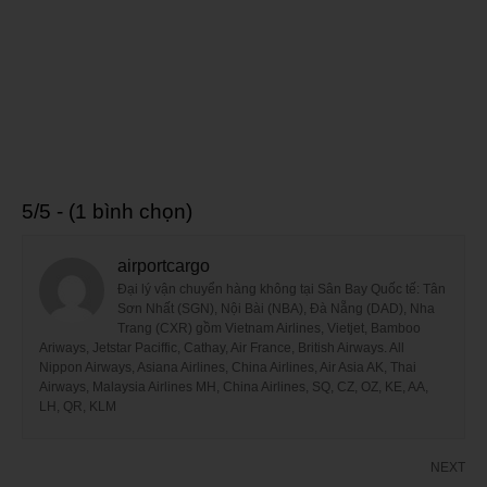
5/5 - (1 bình chọn)
airportcargo
Đại lý vận chuyển hàng không tại Sân Bay Quốc tế: Tân
Sơn Nhất (SGN), Nội Bài (NBA), Đà Nẵng (DAD), Nha
Trang (CXR) gồm Vietnam Airlines, Vietjet, Bamboo
Ariways, Jetstar Paciffic, Cathay, Air France, British Airways. All
Nippon Airways, Asiana Airlines, China Airlines, Air Asia AK, Thai
Airways, Malaysia Airlines MH, China Airlines, SQ, CZ, OZ, KE, AA,
LH, QR, KLM
NEXT