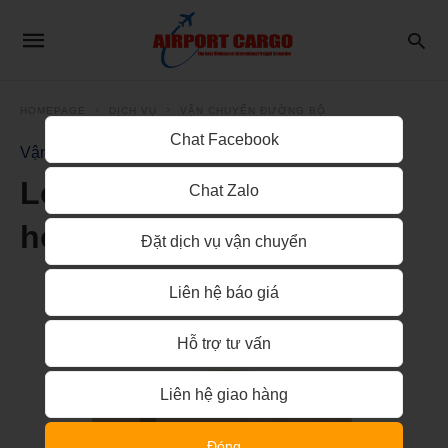
HOMEPAGE
DỊCH VỤ
VẬN CHUYỂN ĐƯỜNG BỘ
Chat Facebook
Vận Chuyển Đường Bộ
Lợi thế vận chuyển hàng
Chat Zalo
hóa đường bộ
Đặt dịch vụ vận chuyển
Liên hệ báo giá
Hỗ trợ tư vấn
Liên hệ giao hàng
Đóng