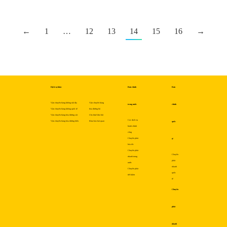
←
1
…
12
13
14
15
16
→
Dịch vụ khác
Bưu chính
Bưu
Vận chuyển hàng không nội địa
Vận chuyển hàng
trong nước
chính
Vận chuyển hàng không quốc tế
hóa đường bộ
Vận chuyển hàng hóa đường sắt
Cho thuê kho bãi
Các dịch vụ
Vận chuyển hàng hóa đường biển
Khai báo hải quan
quốc
hành chính
công
Chuyển phát
tế
hỏa tốc
Chuyển phát
Chuyển
nhanh trong
phát
nước
nhanh
Chuyển phát
quốc
tiết kiệm
tế
Chuyển
phát
nhanh