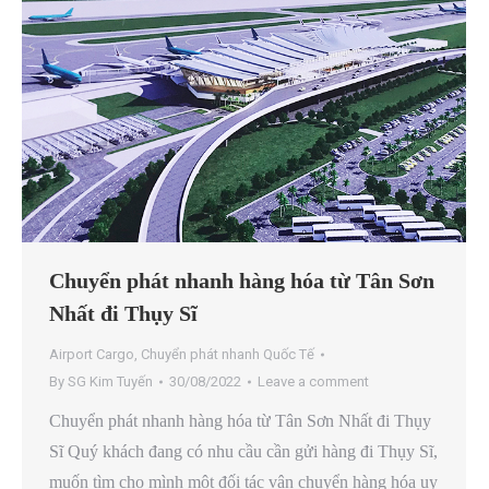
Chuyển phát nhanh hàng hóa từ Tân Sơn
Nhất đi Thụy Sĩ
Airport Cargo
,
Chuyển phát nhanh Quốc Tế
By
SG Kim Tuyến
30/08/2022
Leave a comment
Chuyển phát nhanh hàng hóa từ Tân Sơn Nhất đi Thụy
Sĩ Quý khách đang có nhu cầu cần gửi hàng đi Thụy Sĩ,
muốn tìm cho mình một đối tác vận chuyển hàng hóa uy