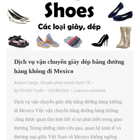
Dịch vụ vận chuyển giày dép bằng đường
hàng không đi Mexico
Airport Cargo
,
Chuyển phát nhanh Quốc Tế
By
SG Kim Tuyến
29/08/2022
Leave a comment
Dịch vụ vận chuyển giày dép bằng đường hàng không
đi Mexico Việc vận chuyển bằng đường hàng không
cũng được quan tâm hơn hết vì sự phát triển trong giao
thương Trong những năm vừa qua, quan hệ kinh tế và
thương mại giữa Việt Nam và Mexico không ngừng