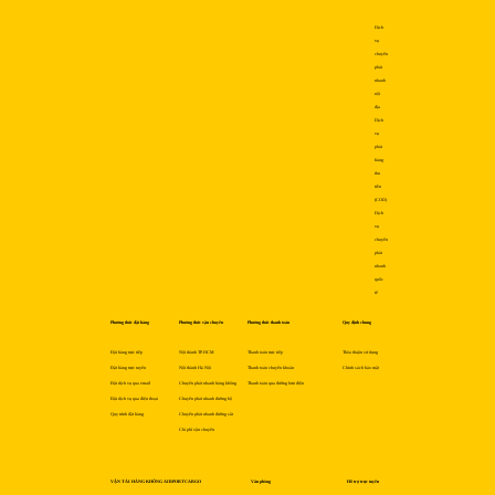
Dịch
vụ
chuyển
phát
nhanh
nội
địa
Dịch
vụ
phát
hàng
thu
tiền
(COD)
Dịch
vụ
chuyển
phát
nhanh
quốc
tế
Phương thức đặt hàng
Phương thức vận chuyển
Phương thức thanh toán
Quy định chung
Đặt hàng trực tiếp
Nội thành TP.HCM
Thanh toán trực tiếp
Thỏa thuận sử dụng
Đặt hàng trực tuyến
Nội thành Hà Nội
Thanh toán chuyển khoản
Chính sách bảo mật
Đặt dịch vụ qua email
Chuyển phát nhanh hàng không
Thanh toán qua đường bưu điện
Đặt dịch vụ qua điện thoại
Chuyển phát nhanh đường bộ
Quy trình đặt hàng
Chuyển phát nhanh đường sắt
Chi phí vận chuyển
VẬN TẢI HÀNG KHÔNG AIRPORTCARGO
Văn phòng
Hỗ trợ trực tuyến