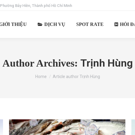
 Phường Bảy Hiền, Thành phố Hồ Chí Minh
GIỚI THIỆU
DỊCH VỤ
SPOT RATE
HỎI Đ
Trịnh Hùng
Author Archives:
You are here:
Home
Article author Trịnh Hùng