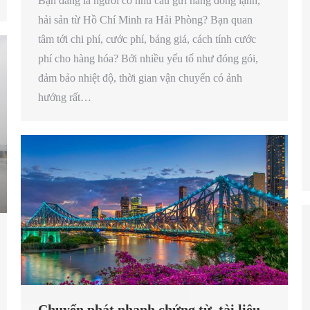
Bạn đang là người có nhu cầu gửi hàng đông lạnh,
hải sản từ Hồ Chí Minh ra Hải Phòng? Bạn quan
tâm tới chi phí, cước phí, bảng giá, cách tính cước
phí cho hàng hóa? Bởi nhiều yếu tố như đóng gói,
đảm bảo nhiệt độ, thời gian vận chuyển có ảnh
hướng rất…
Chuyển phát nhanh chứng từ, tài liệu