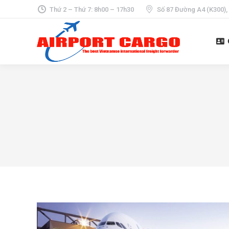
Thứ 2 – Thứ 7: 8h00 – 17h30
Số 87 Đường A4 (K300),