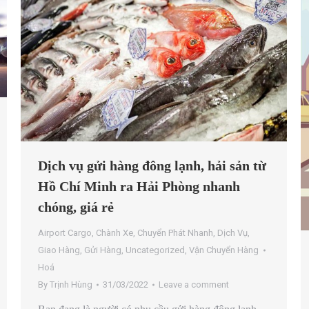
Dịch vụ gửi hàng đông lạnh, hải sản từ
Hồ Chí Minh ra Hải Phòng nhanh
chóng, giá rẻ
Airport Cargo
,
Chành Xe
,
Chuyển Phát Nhanh
,
Dịch Vụ
,
Giao Hàng
,
Gửi Hàng
,
Uncategorized
,
Vận Chuyển Hàng
Hoá
By
Trịnh Hùng
31/03/2022
Leave a comment