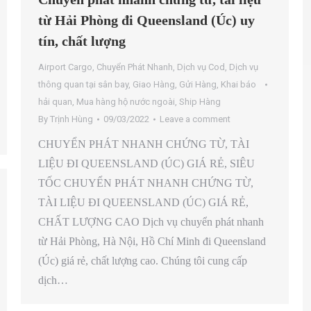
từ Hải Phòng đi Queensland (Úc) uy
tín, chất lượng
Airport Cargo
,
Chuyển Phát Nhanh
,
Dịch vụ Cod
,
Dịch vụ
thông quan tại sân bay
,
Giao Hàng
,
Gửi Hàng
,
Khai báo
hải quan
,
Mua hàng hộ nước ngoài
,
Ship Hàng
By
Trịnh Hùng
09/03/2022
Leave a comment
CHUYỂN PHÁT NHANH CHỨNG TỪ, TÀI
LIỆU ĐI QUEENSLAND (ÚC) GIÁ RẺ, SIÊU
TỐC CHUYỂN PHÁT NHANH CHỨNG TỪ,
TÀI LIỆU ĐI QUEENSLAND (ÚC) GIÁ RẺ,
CHẤT LƯỢNG CAO Dịch vụ chuyển phát nhanh
từ Hải Phòng, Hà Nội, Hồ Chí Minh đi Queensland
(Úc) giá rẻ, chất lượng cao. Chúng tôi cung cấp
dịch…