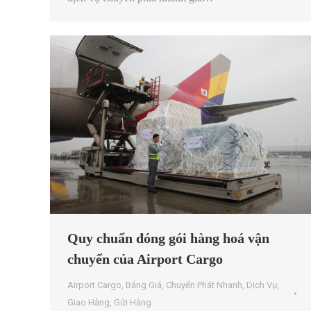
Quy chuẩn đóng gói hàng hoá vận
chuyển của Airport Cargo
Airport Cargo
,
Bảng Giá
,
Chuyển Phát Nhanh
,
Dịch Vụ
,
Giao Hàng
,
Gửi Hàng