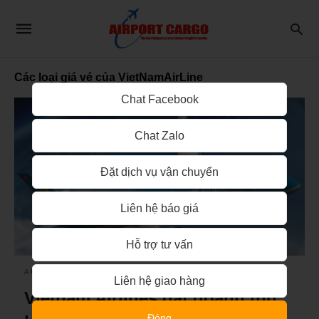
Các loại giá vé của VietNamAirLine
Chat Facebook
Chat Zalo
Đặt dịch vụ vận chuyển
Liên hệ báo giá
Hỗ trợ tư vấn
AIRPORT CARGO
Liên hệ giao hàng
Vietnam Airlines đạt doanh thu,
Đóng