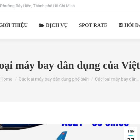
 Phường Bảy Hiền, Thành phố Hồ Chí Minh
GIỚI THIỆU
DỊCH VỤ
SPOT RATE
HỎI Đ
loại máy bay dân dụng của Việ
You are here:
Home
Các loại máy bay dân dụng phổ biến
Các loại máy bay dân…
Th6