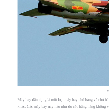
M
Máy bay dân dụng là một loại máy bay chở hàng và chở hà
khác. Các máy bay này hầu như do các hãng hàng không vậ