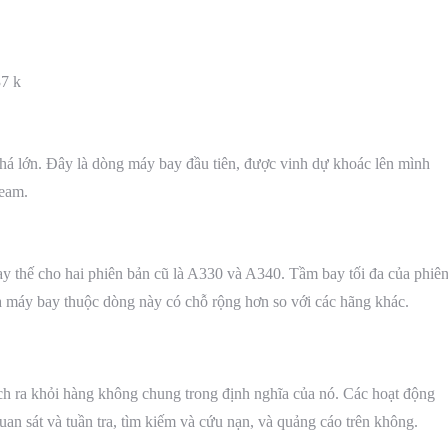
37 k
há lớn. Đây là dòng máy bay đầu tiên, được vinh dự khoác lên mình
team.
y thế cho hai phiên bản cũ là A330 và A340. Tầm bay tối đa của phiê
a máy bay thuộc dòng này có chỗ rộng hơn so với các hãng khác.
 ra khỏi hàng không chung trong định nghĩa của nó. Các hoạt động
an sát và tuần tra, tìm kiếm và cứu nạn, và quảng cáo trên không.