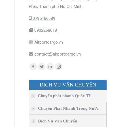
Hiền, Thành phố Hồ Chí Minh
0795166689
0902268618
Airportcargo.vn
contact@airportcargo.vn
Find us on:
Facebook
Twitter
Linkedin
Instagram
page
page
page
page
n
DỊCH VỤ VẬN CHUYỂN
opens
opens
opens
opens
in
in
in
in
Chuyển phát nhanh Quốc Tế
new
new
new
new
window
window
window
window
Chuyển Phát Nhanh Trong Nước
Dịch Vụ Vận Chuyển