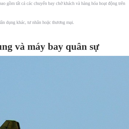
h, bao gồm tất cả các chuyến bay chở khách và hàng hóa hoạt động trên
dân dụng khác, tư nhân hoặc thương mại.
ụng và máy bay quân sự