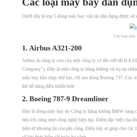
Các loại máy bay dân dụn
Dưới đây là top 5 dòng máy bay vận tải dân dụng được sử d
Các loại máy
1. Airbus A321-200
Airbus là công ty con của một công ty có tên viết tắt là
Company”). Đây là một công ty hàng không vũ trụ tại châ
máy bay bán chạy thứ hai, chỉ sau dòng Boeing 737. Các m
thể dễ dàng điều khiển hơn
2. Boeing 787-9 Dreamliner
Đây là dòng máy bay do Công ty hàng không B&W sáng chế
tiện ích cũng như công nghệ hiện đại. Điểm đặc biệt của d
bấm từ khoang lái của phi công. Điều này sẽ giúp cho các 
sổ khi thực hiện cất hoặc hạ cánh