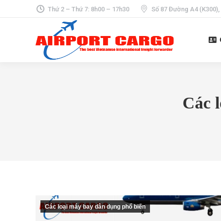
Thứ 2 – Thứ 7: 8h00 – 17h30
Số 87 Đường A4 (K300),
Các 
Các loại máy bay dân dụng phổ biến