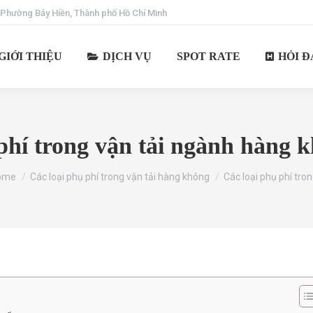
 Phường Bảy Hiền, Thành phố Hồ Chí Minh
GIỚI THIỆU
DỊCH VỤ
SPOT RATE
HỎI Đ
 phí trong vận tải ngành hàng 
u are here:
ome
Các loại phụ phí trong vận tải hàng không
Các loại phụ phí tro