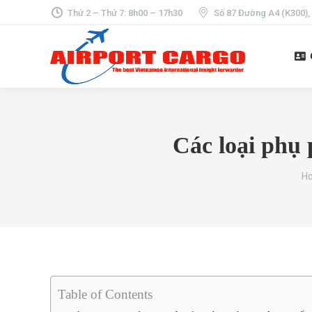
Thứ 2 – Thứ 7: 8h00 – 17h30
Số 87 Đường A4 (K300),
Các loại phụ
Yo
H
Table of Contents