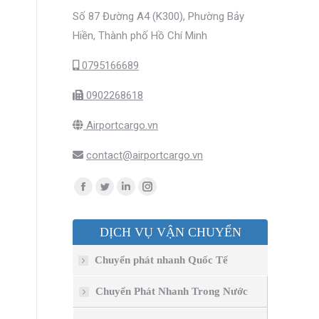
Số 87 Đường A4 (K300), Phường Bảy
Hiền, Thành phố Hồ Chí Minh
0795166689
0902268618
Airportcargo.vn
contact@airportcargo.vn
Find us on:
Facebook
Twitter
Linkedin
Instagram
page
page
page
page
DỊCH VỤ VẬN CHUYỂN
opens
opens
opens
opens
in
in
in
in
Chuyển phát nhanh Quốc Tế
new
new
new
new
window
window
window
window
Chuyển Phát Nhanh Trong Nước