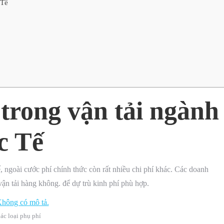
 Tế
 trong vận tải ngành
c Tế
ngoài cước phí chính thức còn rất nhiều chi phí khác. Các doanh
ận tải hàng không. để dự trù kinh phí phù hợp.
ác loại phụ phí