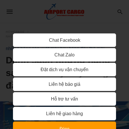
HOMEPAGE
NHỮNG HÃNG SẢN XUẤT MÁY BAY HÀNG ĐẦU THẾ GIỚI
Chat Facebook
những hãng sản xuất máy bay hàng đầu thế giới
Chat Zalo
Danh sách những hãng
Đặt dịch vụ vận chuyển
sản xuất máy bay hàng
đầu thế giới
Liên hệ báo giá
Hỗ trợ tư vấn
Liên hệ giao hàng
Đóng