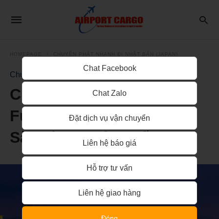
HOMEPAGE
CHUYỂN PHÁT NHANH ĐI NHẬT BẢN (JAPAN)
Chat Facebook
Chuyển phát nhanh đi Nhật Bản (Japan)
Chuyển phát nhanh từ
Chat Zalo
Fukuoka – Nhật Bản về
Đặt dịch vụ vận chuyển
Sài Gòn uy tín nhất
Liên hệ báo giá
Hỗ trợ tư vấn
Liên hệ giao hàng
Đóng