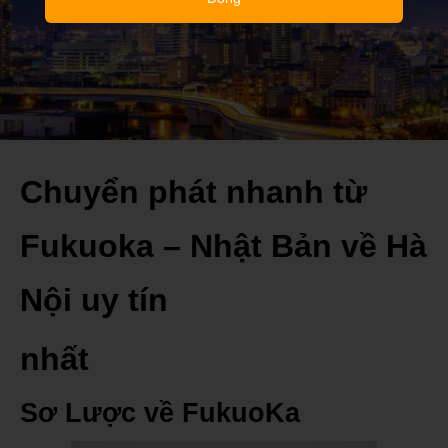
Chuyển phát nhanh từ
Fukuoka – Nhật Bản về Hà
Nội uy tín
nhất
Sơ Lược về FukuoKa