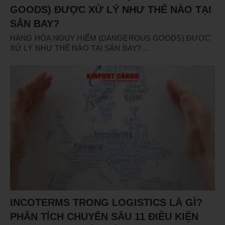
GOODS) ĐƯỢC XỬ LÝ NHƯ THẾ NÀO TẠI
SÂN BAY?
HÀNG HÓA NGUY HIỂM (DANGEROUS GOODS) ĐƯỢC
XỬ LÝ NHƯ THẾ NÀO TẠI SÂN BAY?…
INCOTERMS TRONG LOGISTICS LÀ GÌ?
PHÂN TÍCH CHUYÊN SÂU 11 ĐIỀU KIỆN