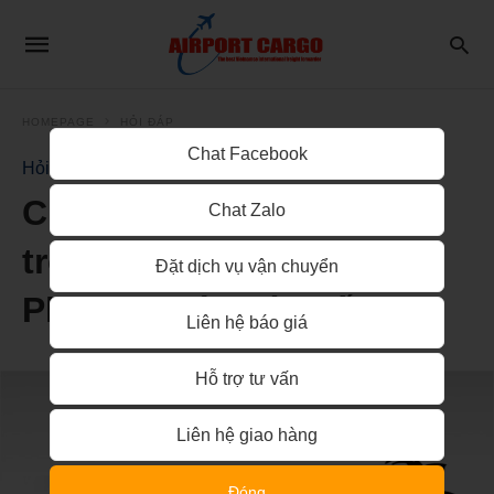
HOMEPAGE
HỎI ĐÁP
Chat Facebook
Hỏi Đáp
Chuyển hàng khẩn cấp
Chat Zalo
trong ngày tại tpHCM –
Đặt dịch vụ vận chuyển
Phương tiện nào tối ưu?
Liên hệ báo giá
Hỗ trợ tư vấn
Liên hệ giao hàng
Đóng