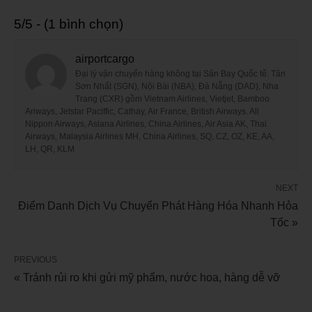
5/5 - (1 bình chọn)
airportcargo
Đại lý vận chuyển hàng không tại Sân Bay Quốc tế: Tân
Sơn Nhất (SGN), Nội Bài (NBA), Đà Nẵng (DAD), Nha
Trang (CXR) gồm Vietnam Airlines, Vietjet, Bamboo
Ariways, Jetstar Paciffic, Cathay, Air France, British Airways. All
Nippon Airways, Asiana Airlines, China Airlines, Air Asia AK, Thai
Airways, Malaysia Airlines MH, China Airlines, SQ, CZ, OZ, KE, AA,
LH, QR, KLM
NEXT
Điểm Danh Dịch Vụ Chuyển Phát Hàng Hóa Nhanh Hỏa
Tốc »
PREVIOUS
« Tránh rủi ro khi gửi mỹ phẩm, nước hoa, hàng dễ vỡ