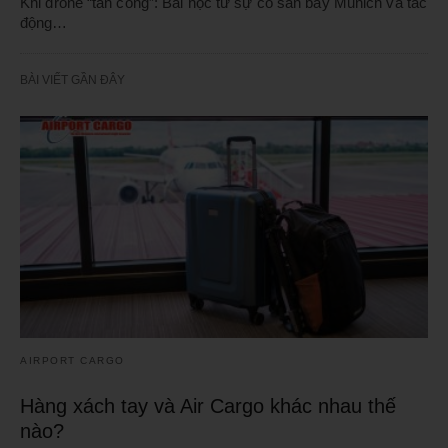
Khi drone “tấn công”: Bài học từ sự cố sân bay Munich và tác
động…
BÀI VIẾT GẦN ĐÂY
AIRPORT CARGO
Hàng xách tay và Air Cargo khác nhau thế
nào?