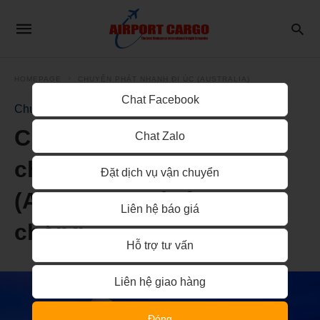
HOMEPAGE
CHUYỂN PHÁT NHANH ĐI ÚC (AUSTRALIA)
Chat Facebook
Chuyển phát nhanh đi Úc (Australia)
Chuyển phát nhanh
Chat Zalo
chứng từ, tài liệu đi Úc
Đặt dịch vụ vận chuyển
(Australia) giá rẻ, nhanh
Liên hệ báo giá
chóng
Hỗ trợ tư vấn
Liên hệ giao hàng
Đóng