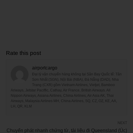
Rate this post
airportcargo
Đại lý vận chuyển hàng không tại Sân Bay Quốc tế: Tân
Sơn Nhất (SGN), Nội Bài (NBA), Đà Nẵng (DAD), Nha
Trang (CXR) gồm Vietnam Airlines, Vietjet, Bamboo
Ariways, Jetstar Paciffic, Cathay, Air France, British Airways. All
Nippon Airways, Asiana Airlines, China Airlines, Air Asia AK, Thai
Airways, Malaysia Airlines MH, China Airlines, SQ, CZ, OZ, KE, AA,
LH, QR, KLM
NEXT
Chuyển phát nhanh chứng từ, tài liệu đi Queensland (Úc)