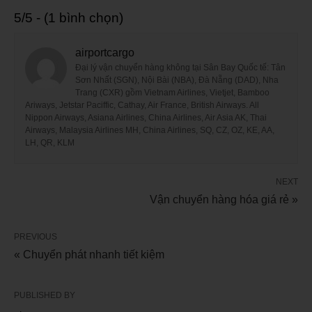
5/5 - (1 bình chọn)
airportcargo
Đại lý vận chuyển hàng không tại Sân Bay Quốc tế: Tân
Sơn Nhất (SGN), Nội Bài (NBA), Đà Nẵng (DAD), Nha
Trang (CXR) gồm Vietnam Airlines, Vietjet, Bamboo
Ariways, Jetstar Paciffic, Cathay, Air France, British Airways. All
Nippon Airways, Asiana Airlines, China Airlines, Air Asia AK, Thai
Airways, Malaysia Airlines MH, China Airlines, SQ, CZ, OZ, KE, AA,
LH, QR, KLM
NEXT
Vận chuyển hàng hóa giá rẻ »
PREVIOUS
« Chuyển phát nhanh tiết kiệm
PUBLISHED BY