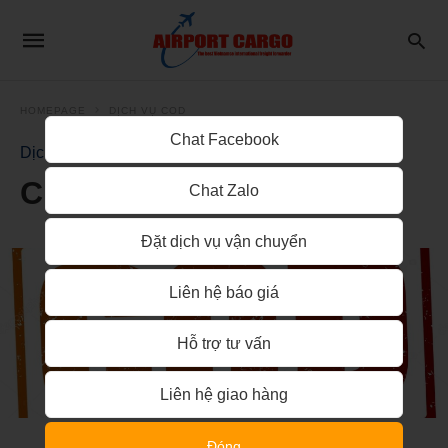
HOMEPAGE
DỊCH VỤ COD
Chat Facebook
Dịch vụ Cod
Chuyển phát nhanh COD
Chat Zalo
Đặt dịch vụ vận chuyển
Liên hệ báo giá
Hỗ trợ tư vấn
Liên hệ giao hàng
Đóng