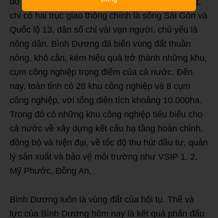
đó là tỉnh lỵ của một “tỉnh miệt vườn” thuần nông,
chỉ có hai trục giao thông chính là sông Sài Gòn và
Quốc lộ 13, dân số chỉ vài vạn người, chủ yếu là
nông dân. Bình Dương đã biến vùng đất thuần
nông, khô cằn, kém hiệu quả trở thành những khu,
cụm công nghiệp trọng điểm của cả nước. Đến
nay, toàn tỉnh có 28 khu công nghiệp và 8 cụm
công nghiệp, với tổng diện tích khoảng 10.000ha.
Trong đó có những khu công nghiệp tiêu biểu cho
cả nước về xây dựng kết cấu hạ tầng hoàn chỉnh,
đồng bộ và hiện đại, về tốc độ thu hút đầu tư, quản
lý sản xuất và bảo vệ môi trường như VSIP 1, 2,
Mỹ Phước, Đồng An,
Bình Dương luôn là vùng đất của hội tụ. Thế và
lực của Bình Dương hôm nay là kết quả phấn đấu