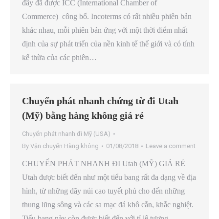
đây đã được ICC (International Chamber of
Commerce) công bố. Incoterms có rất nhiều phiên bản
khác nhau, mỗi phiên bản ứng với một thời điểm nhất
định của sự phát triển của nền kinh tế thế giới và có tính
kế thừa của các phiên…
Chuyển phát nhanh chứng từ đi Utah
(Mỹ) bằng hàng không giá rẻ
Chuyển phát nhanh đi Mỹ (USA)
By
Vận chuyển Hàng không
01/08/2018
Leave a comment
CHUYỂN PHÁT NHANH ĐI Utah (MỸ) GIÁ RẺ
Utah được biết đến như một tiểu bang rất đa dạng về địa
hình, từ những dãy núi cao tuyết phủ cho đến những
thung lũng sông và các sa mạc đá khô cằn, khắc nghiệt.
Tiểu bang này còn được biết đến với tỉ lệ tương…