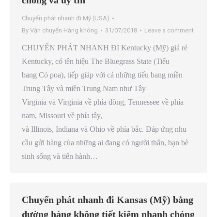
chóng và uy tín
Chuyển phát nhanh đi Mỹ (USA)
By
Vận chuyển Hàng không
31/07/2018
Leave a comment
CHUYỂN PHÁT NHANH ĐI Kentucky (Mỹ) giá rẻ
Kentucky, có tên hiệu The Bluegrass State (Tiểu
bang Cỏ poa), tiếp giáp với cả những tiểu bang miền
Trung Tây và miền Trung Nam như Tây
Virginia và Virginia về phía đông, Tennessee về phía
nam, Missouri về phía tây,
và Illinois, Indiana và Ohio về phía bắc. Đáp ứng nhu
cầu gửi hàng của những ai đang có người thân, bạn bè
sinh sống và tiến hành…
Chuyển phát nhanh đi Kansas (Mỹ) bằng
đường hàng không tiết kiệm nhanh chóng