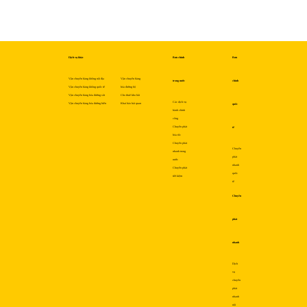
Dịch vụ khác
Bưu chính
Bưu
Vận chuyển hàng không nội địa
Vận chuyển hàng
trong nước
chính
Vận chuyển hàng không quốc tế
hóa đường bộ
Vận chuyển hàng hóa đường sắt
Cho thuê kho bãi
Các dịch vụ
Vận chuyển hàng hóa đường biển
Khai báo hải quan
quốc
hành chính
công
Chuyển phát
tế
hỏa tốc
Chuyển phát
Chuyển
nhanh trong
phát
nước
nhanh
Chuyển phát
quốc
tiết kiệm
tế
Chuyển
phát
nhanh
Dịch
vụ
chuyển
phát
nhanh
nội