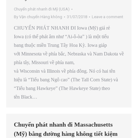
Chuyển phát nhanh đi Mỹ (USA)
By
Vận chuyển Hàng không
31/07/2018
Leave a comment
CHUYỂN PHÁT NHANH ĐI Iowa (Mỹ) giá rẻ
Iowa (có thể phát âm như “Ai-ô-òa” ) là một tiểu
bang thuộc miền Trung Tây Hoa Kỳ. Iowa giáp
với Minnesota về phía bắc, Nebraska và Nam Dakota về
phía tây, Missouri về phía nam,
và Wisconsin và Illinois về phía đông. Nó có hai tên
hiệu là “Tiểu bang Ngô cao” (The Tall Corn State) và
“Tiểu bang Hawkeye” (The Hawkeye State) theo
tên Black…
Chuyển phát nhanh đi Massachusetts
(Mỹ) bằng đường hàng không tiết kiệm