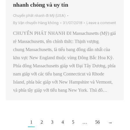
nhanh chóng và uy tín
Chuyển phát nhanh đi Mỹ (USA)
By
Vận chuyển Hàng không
31/07/2018
Leave a comment
CHUYỂN PHÁT NHANH ĐI Massachusetts (Mỹ) giá
rẻ Massachusetts, tên chính thức: Thịnh vượng
chung Massachusetts, là tiểu bang đông dân nhất của
khu vực New England thuộc vùng Đông Bắc Hoa Kỳ.
Phía đông Massachusetts giáp với Đại Tây Dương, phía
nam giáp với các tiểu bang Connecticut và Rhode
Island, phía bác giáp với New Hampshire và Vermont,
và phía tây giáp với tiểu bang New York. Thủ đô…
1
2
3
4
5
…
56
→