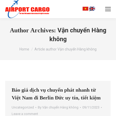
Search:
Vận chuyển Hàng
Author Archives:
không
You are here:
Home
Article author Vận chuyển Hàng không
Báo giá dịch vụ chuyển phát nhanh từ
Việt Nam đi Berlin Đức uy tín, tiết kiệm
Uncategorized
By
Vận chuyển Hàng không
09/11/2023
Leave a comment