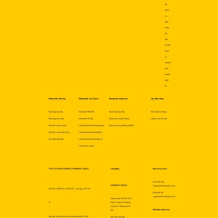
địa
Dịch
vụ
phát
hàng
thu
tiền
(COD)
Dịch
vụ
chuyển
phát
nhanh
quốc
tế
Phương thức đặt hàng
Phương thức vận chuyển
Phương thức thanh toán
Quy định chung
Đặt hàng trực tiếp
Nội thành TP.HCM
Thanh toán trực tiếp
Thỏa thuận sử dụng
Đặt hàng trực tuyến
Nội thành Hà Nội
Thanh toán chuyển khoản
Chính sách bảo mật
Đặt dịch vụ qua email
Chuyển phát nhanh hàng không
Thanh toán qua đường bưu điện
Đặt dịch vụ qua điện thoại
Chuyển phát nhanh đường bộ
Quy trình đặt hàng
Chuyển phát nhanh đường sắt
Chi phí vận chuyển
VẬN TẢI HÀNG KHÔNG AIRPORTCARGO
Văn phòng
Hỗ trợ trực tuyến
Hỗ trợ Hà Nội:
AIRPORTCARGO
saigon@indochinapost.com
Số Giấy CNĐKDN: 0107912577, cấp ngày 2017-07-
Hỗ trợ HCM:
saigon@indochinapost.com
Airportcargo Hà Nội: Số 25
12
Ngõ 81 Láng Hạ, Phường
Giảng Võ, Thành phố Hà
Hình thức thanh toán
Nội
Nơi cấp: Sở kế hoạch và đầu tư thành phố Hà Nội
Tel: 0795 166 689