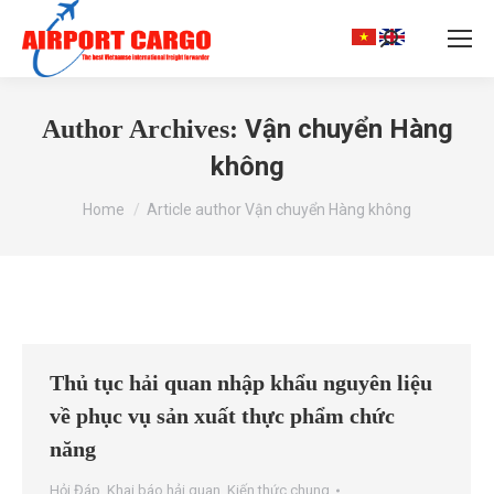
Search:
Vận chuyển Hàng
Author Archives:
không
You are here:
Home
Article author Vận chuyển Hàng không
Thủ tục hải quan nhập khẩu nguyên liệu
về phục vụ sản xuất thực phẩm chức
năng
Hỏi Đáp
,
Khai báo hải quan
,
Kiến thức chung