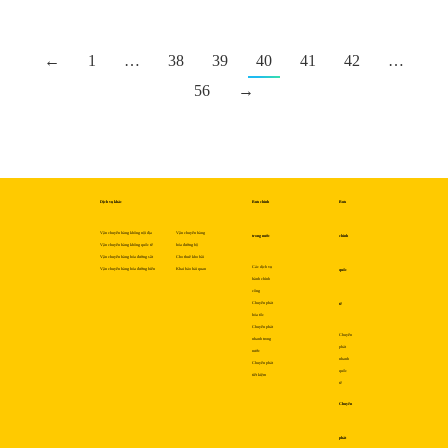
←
1
…
38
39
40
41
42
…
56
→
Dịch vụ khác
Bưu chính
Bưu
Vận chuyển hàng không nội địa
Vận chuyển hàng
trong nước
chính
Vận chuyển hàng không quốc tế
hóa đường bộ
Vận chuyển hàng hóa đường sắt
Cho thuê kho bãi
Các dịch vụ
Vận chuyển hàng hóa đường biển
Khai báo hải quan
quốc
hành chính
công
Chuyển phát
tế
hỏa tốc
Chuyển phát
Chuyển
nhanh trong
phát
nước
nhanh
Chuyển phát
quốc
tiết kiệm
tế
Chuyển
phát