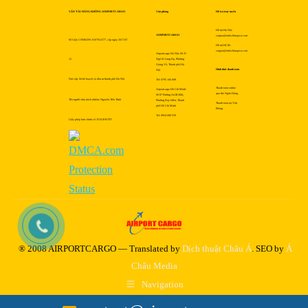
VẬN TẢI HÀNG KHÔNG AIRPORTCARGO
Văn phòng
Hỗ trợ trực tuyến
Hỗ trợ Hà Nội:
AIRPORTCARGO
saigon@indochinapost.com
Số Giấy CNĐKDN: 0107912577, cấp ngày 2017-07-
Hỗ trợ HCM:
saigon@indochinapost.com
Airportcargo Hà Nội: Số 25
12
Ngõ 81 Láng Hạ, Phường
Giảng Võ, Thành phố Hà
Hình thức thanh toán
Nội
Nơi cấp: Sở kế hoạch và đầu tư thành phố Hà Nội
Tel: 0795 166 689
Thanh toán online
Airportcargo Hồ Chí Minh:
qua thẻ Ngân Hàng
Số 87 Đường A4 (K300),
Tên người chịu trách nhiệm: Nguyễn Tiến Trình
Phường Bảy Hiền, Thành
Thanh toán tại Văn
phố Hồ Chí Minh
Phòng
Tel: 0934 689 559
Giấy phép bưu chính số 353/GP-BTTT
® 2008 AIRPORTCARGO — Translated by
Dịch thuật Châu Á
. SEO by
Á
Châu Media
Navigation