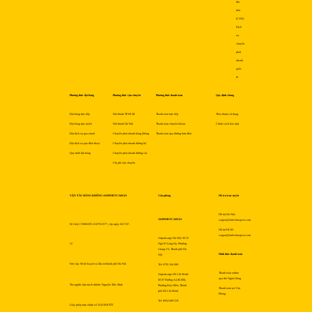
thu
tiền
(COD)
Dịch
vụ
chuyển
phát
nhanh
quốc
tế
Phương thức đặt hàng
Phương thức vận chuyển
Phương thức thanh toán
Quy định chung
Đặt hàng trực tiếp
Nội thành TP.HCM
Thanh toán trực tiếp
Thỏa thuận sử dụng
Đặt hàng trực tuyến
Nội thành Hà Nội
Thanh toán chuyển khoản
Chính sách bảo mật
Đặt dịch vụ qua email
Chuyển phát nhanh hàng không
Thanh toán qua đường bưu điện
Đặt dịch vụ qua điện thoại
Chuyển phát nhanh đường bộ
Quy trình đặt hàng
Chuyển phát nhanh đường sắt
Chi phí vận chuyển
VẬN TẢI HÀNG KHÔNG AIRPORTCARGO
Văn phòng
Hỗ trợ trực tuyến
Hỗ trợ Hà Nội:
AIRPORTCARGO
saigon@indochinapost.com
Số Giấy CNĐKDN: 0107912577, cấp ngày 2017-07-
Hỗ trợ HCM:
saigon@indochinapost.com
Airportcargo Hà Nội: Số 25
12
Ngõ 81 Láng Hạ, Phường
Giảng Võ, Thành phố Hà
Hình thức thanh toán
Nội
Nơi cấp: Sở kế hoạch và đầu tư thành phố Hà Nội
Tel: 0795 166 689
Thanh toán online
Airportcargo Hồ Chí Minh:
qua thẻ Ngân Hàng
Số 87 Đường A4 (K300),
Tên người chịu trách nhiệm: Nguyễn Tiến Trình
Phường Bảy Hiền, Thành
Thanh toán tại Văn
phố Hồ Chí Minh
Phòng
Tel: 0934 689 559
Giấy phép bưu chính số 353/GP-BTTT