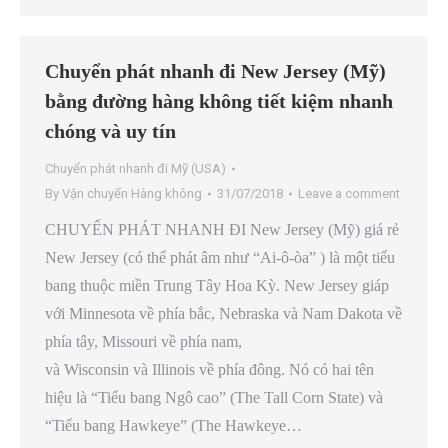
Chuyển phát nhanh đi New Jersey (Mỹ)
bằng đường hàng không tiết kiệm nhanh
chóng và uy tín
Chuyển phát nhanh đi Mỹ (USA)
By
Vận chuyển Hàng không
31/07/2018
Leave a comment
CHUYỂN PHÁT NHANH ĐI New Jersey (Mỹ) giá rẻ
New Jersey (có thể phát âm như “Ai-ô-òa” ) là một tiểu
bang thuộc miền Trung Tây Hoa Kỳ. New Jersey giáp
với Minnesota về phía bắc, Nebraska và Nam Dakota về
phía tây, Missouri về phía nam,
và Wisconsin và Illinois về phía đông. Nó có hai tên
hiệu là “Tiểu bang Ngô cao” (The Tall Corn State) và
“Tiểu bang Hawkeye” (The Hawkeye…