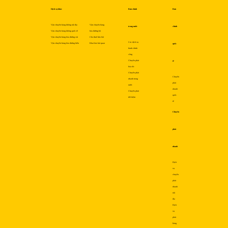
Dịch vụ khác
Bưu chính
Bưu
Vận chuyển hàng không nội địa
Vận chuyển hàng
trong nước
chính
Vận chuyển hàng không quốc tế
hóa đường bộ
Vận chuyển hàng hóa đường sắt
Cho thuê kho bãi
Các dịch vụ
Vận chuyển hàng hóa đường biển
Khai báo hải quan
quốc
hành chính
công
Chuyển phát
tế
hỏa tốc
Chuyển phát
Chuyển
nhanh trong
phát
nước
nhanh
Chuyển phát
quốc
tiết kiệm
tế
Chuyển
phát
nhanh
Dịch
vụ
chuyển
phát
nhanh
nội
địa
Dịch
vụ
phát
hàng