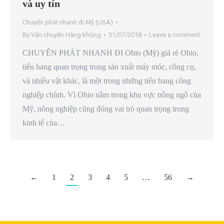
và uy tín
Chuyển phát nhanh đi Mỹ (USA)
By
Vận chuyển Hàng không
31/07/2018
Leave a comment
CHUYỂN PHÁT NHANH ĐI Ohio (Mỹ) giá rẻ Ohio,
tiểu bang quan trọng trong sản xuất máy móc, công cụ,
và nhiều vật khác, là một trong những tiểu bang công
nghiệp chính. Vì Ohio nằm trong khu vực trồng ngô của
Mỹ, nông nghiệp cũng đóng vai trò quan trọng trong
kinh tế của…
←
1
2
3
4
5
…
56
→