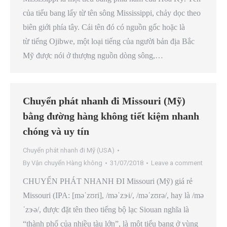
của tiểu bang lấy từ tên sông Mississippi, chảy dọc theo
biên giới phía tây. Cái tên đó có nguồn gốc hoặc là
từ tiếng Ojibwe, một loại tiếng của người bản địa Bắc
Mỹ được nói ở thượng nguồn dòng sông,…
Chuyển phát nhanh đi Missouri (Mỹ)
bằng đường hàng không tiết kiệm nhanh
chóng và uy tín
Chuyển phát nhanh đi Mỹ (USA)
By
Vận chuyển Hàng không
31/07/2018
Leave a comment
CHUYỂN PHÁT NHANH ĐI Missouri (Mỹ) giá rẻ
Missouri (IPA: [məˈzʊri], /məˈzɝi/, /məˈzʊrə/, hay là /mə
ˈzɝə/, được đặt tên theo tiếng bộ lạc Siouan nghĩa là
“thành phố của nhiều tàu lớn”, là một tiểu bang ở vùng