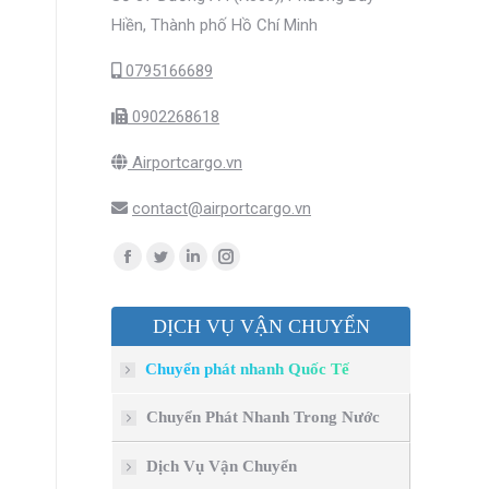
Hiền, Thành phố Hồ Chí Minh
0795166689
0902268618
Airportcargo.vn
contact@airportcargo.vn
Find us on:
Facebook
Twitter
Linkedin
Instagram
page
page
page
page
DỊCH VỤ VẬN CHUYỂN
opens
opens
opens
opens
in
in
in
in
Chuyển phát nhanh Quốc Tế
new
new
new
new
window
window
window
window
Chuyển Phát Nhanh Trong Nước
Dịch Vụ Vận Chuyển