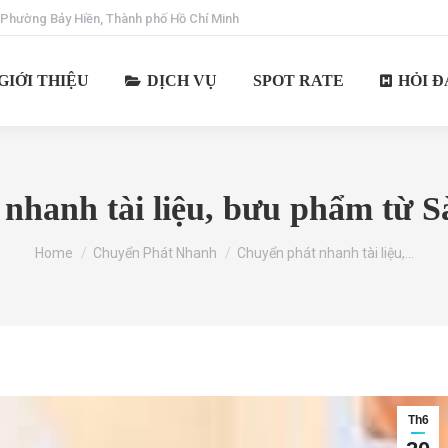
 Phường Bảy Hiền, Thành phố Hồ Chí Minh
GIỚI THIỆU
DỊCH VỤ
SPOT RATE
HỎI Đ
nhanh tài liệu, bưu phẩm từ S
You are here:
Home
Chuyển Phát Nhanh
Chuyển phát nhanh tài liệu,…
Th6