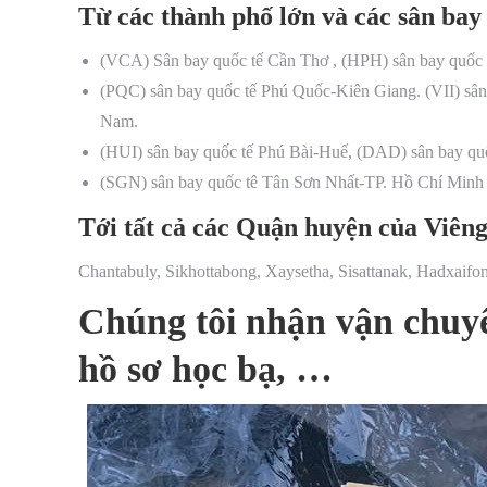
Từ các thành phố lớn và các sân bay
(VCA) Sân bay quốc tế Cần Thơ , (HPH) sân bay quốc
(PQC) sân bay quốc tế Phú Quốc-Kiên Giang. (VII) sâ
Nam.
(HUI) sân bay quốc tế Phú Bài-Huế, (DAD) sân bay qu
(SGN) sân bay quốc tê Tân Sơn Nhất-TP. Hồ Chí Minh
Tới tất cả các Quận huyện của Viên
Chantabuly, Sikhottabong, Xaysetha, Sisattanak, Hadxai
Chúng tôi nhận vận chuyển
hồ sơ học bạ, …