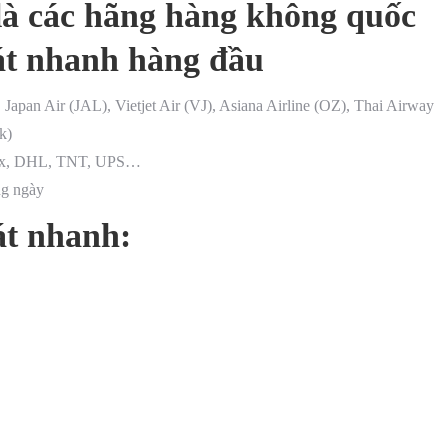
 là các hãng hàng không quốc
hát nhanh hàng đầu
apan Air (JAL), Vietjet Air (VJ), Asiana Airline (OZ), Thai Airway
k)
edEx, DHL, TNT, UPS…
ng ngày
át nhanh: