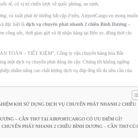
uốc tế, có vị trí chiến lược về quốc phòng, an ninh.
ng, và xuất phát từ những bất cập ở trên, AirportCargo.vn mong muốn
à đặc biệt là
dịch vụ chuyển phát nhanh 2 chiều Bình Dương –
ệm công sức, thời gian gửi và đi nhận hàng tại Bến xe, đồng thời chi
 TOÀN – TIẾT KIỆM”, Công ty vận chuyển hàng hóa Bắc
g một dịch vụ chuyển phát đáng tin cậy. Chúng tôi không ngừng
ghiệp nhằm nâng cao chất lượng dịch vụ đáp ứng tối đa nhu cầu của
GHIỆM KHI SỬ DỤNG DỊCH VỤ CHUYỂN PHÁT NHANH 2 CHIỀU
ƯƠNG – CẦN THƠ TẠI AIRPORTCARGO CÓ ƯU ĐIỂM GÌ?
 CHUYỂN PHÁT NHANH 2 CHIỀU BÌNH DƯƠNG – CẦN THƠ CỦ