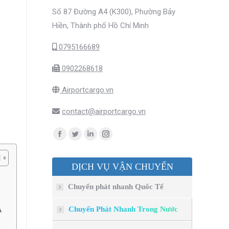
Số 87 Đường A4 (K300), Phường Bảy
Hiền, Thành phố Hồ Chí Minh
0795166689
0902268618
Airportcargo.vn
contact@airportcargo.vn
Find us on:
Facebook
Twitter
Linkedin
Instagram
page
page
page
page
DỊCH VỤ VẬN CHUYỂN
opens
opens
opens
opens
in
in
in
in
Chuyển phát nhanh Quốc Tế
new
new
new
new
window
window
window
window
A
Chuyển Phát Nhanh Trong Nước