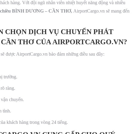
khách hàng. Với đội ngũ nhân viên nhiệt huyết năng động và nhiều
h 2 chiều BÌNH DƯƠNG – CẦN THƠ,
AirportCargo.vn sẽ mang đến
N CHỌN DỊCH VỤ CHUYỂN PHÁT
– CẦN THƠ CỦA AIRPORTCARGO.VN?
 sẽ được AirportCargo.vn bảo đảm những điều sau đây:
hị trường.
rõ ràng.
i vận chuyển.
 tình.
của khách hàng trong vòng 24 tiếng.