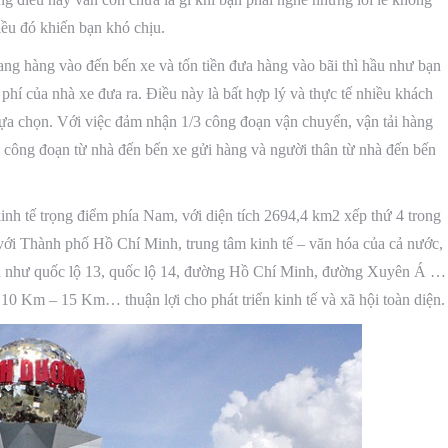
iều đó khiến bạn khó chịu.
ng hàng vào đến bến xe và tốn tiền đưa hàng vào bãi thì hầu như bạn
hí của nhà xe đưa ra. Điều này là bất hợp lý và thực tế nhiều khách
lựa chọn. Với việc đảm nhận 1/3 công đoạn vận chuyển, vận tải hàng
o công đoạn từ nhà đến bến xe gửi hàng và người thân từ nhà đến bến
h tế trọng điểm phía Nam, với diện tích 2694,4 km2 xếp thứ 4 trong
i Thành phố Hồ Chí Minh, trung tâm kinh tế – văn hóa của cả nước,
qua như quốc lộ 13, quốc lộ 14, đường Hồ Chí Minh, đường Xuyên Á …
 10 Km – 15 Km… thuận lợi cho phát triển kinh tế và xã hội toàn diện.