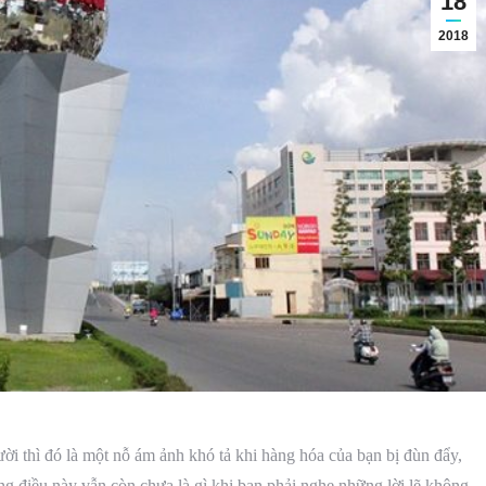
18
2018
ời thì đó là một nỗ ám ảnh khó tả khi hàng hóa của bạn bị đùn đẩy,
 điều này vẫn còn chưa là gì khi bạn phải nghe những lời lẽ không