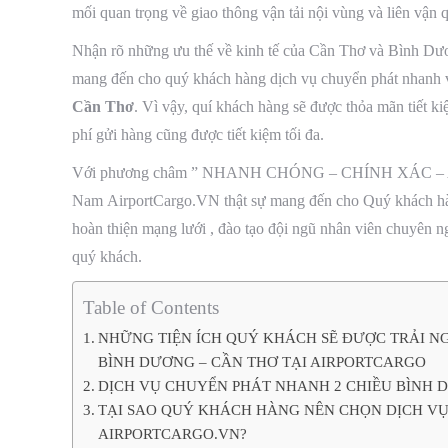
mối quan trọng về giao thông vận tải nội vùng và liên vận q
Nhận rõ những ưu thế về kinh tế của Cần Thơ và Bình Dươ
mang đến cho quý khách hàng dịch vụ chuyển phát nhanh v
Cần Thơ
. Vì vậy, quí khách hàng sẽ được thỏa mãn tiết ki
phí gửi hàng cũng được tiết kiệm tối đa.
Với phương châm ” NHANH CHÓNG – CHÍNH XÁC – AN
Nam AirportCargo.VN thật sự mang đến cho Quý khách hàn
hoàn thiện mạng lưới , đào tạo đội ngũ nhân viên chuyên n
quý khách.
Table of Contents
NHỮNG TIỆN ÍCH QUÝ KHÁCH SẼ ĐƯỢC TRẢI N
BÌNH DƯƠNG – CẦN THƠ TẠI AIRPORTCARGO
DỊCH VỤ CHUYỂN PHÁT NHANH 2 CHIỀU BÌNH D
TẠI SAO QUÝ KHÁCH HÀNG NÊN CHỌN DỊCH VỤ
AIRPORTCARGO.VN?