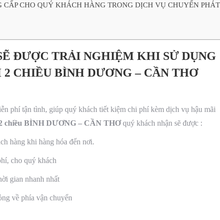
 CẤP CHO QUÝ KHÁCH HÀNG TRONG DỊCH VỤ CHUYỂN PHÁ
SẼ ĐƯỢC TRẢI NGHIỆM KHI SỬ DỤNG
2 CHIỀU BÌNH DƯƠNG – CẦN THƠ
n phí tận tình, giúp quý khách tiết kiệm chi phí kèm dịch vụ hậu mãi
nh 2 chiều BÌNH DƯƠNG – CẦN THƠ
quý khách nhận sẽ được :
ách hàng khi hàng hóa đến nơi.
phí, cho quý khách
hời gian nhanh nhất
ỏng về phía vận chuyển