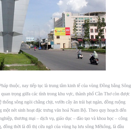
Pháp thuộc, nay tiếp tục là trung tâm kinh tế của vùng Đồng bằng Sông
g quan trọng giữa các tỉnh trong khu vực, thành phố Cần Thơ còn được
 thống sông ngòi chằng chịt, vườn cây ăn trái bạt ngàn, đồng ruộng
g một nét sinh hoạt đặc trưng văn hoá Nam Bộ. Theo quy hoạch đến
nghiệp, thương mại – dịch vụ, giáo dục – đào tạo và khoa học – công
 đồng thời là đô thị cửa ngõ của vùng hạ lưu sông Mêkông, là đầu