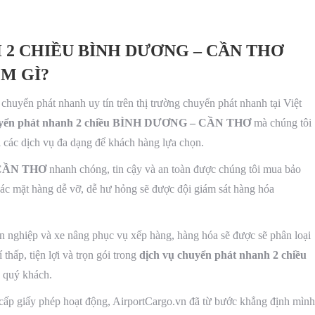
2 CHIỀU BÌNH DƯƠNG – CẦN THƠ
M GÌ?
chuyển phát nhanh uy tín trên thị trường chuyển phát nhanh tại Việt
uyển phát nhanh 2 chiều BÌNH DƯƠNG – CẦN THƠ
mà chúng tôi
i các dịch vụ đa dạng để khách hàng lựa chọn.
– CẦN THƠ
nhanh chóng, tin cậy và an toàn được chúng tôi mua bảo
 các mặt hàng dễ vỡ, dễ hư hỏng sẽ được đội giám sát hàng hóa
ên nghiệp và xe nâng phục vụ xếp hàng, hàng hóa sẽ được sẽ phân loại
thấp, tiện lợi và trọn gói trong
dịch vụ chuyển phát nhanh 2 chiều
 quý khách.
p giấy phép hoạt động, AirportCargo.vn đã từ bước khẳng định mình