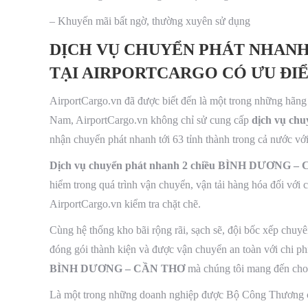
– Khuyến mãi bất ngờ, thường xuyên sử dụng
DỊCH VỤ CHUYỂN PHÁT NHANH 
TẠI AIRPORTCARGO CÓ ƯU ĐIỂ
AirportCargo.vn đã được biết đến là một trong những hãng 
Nam, AirportCargo.vn không chỉ sử cung cấp
dịch vụ ch
nhận chuyển phát nhanh tới 63 tỉnh thành trong cả nước vớ
Dịch vụ chuyển phát nhanh 2 chiều BÌNH DƯƠNG 
hiểm trong quá trình vận chuyển, vận tải hàng hóa đối với
AirportCargo.vn kiểm tra chặt chẽ.
Cùng hệ thống kho bãi rộng rãi, sạch sẽ, đội bốc xếp chuy
đóng gói thành kiện và được vận chuyển an toàn với chi phí 
BÌNH DƯƠNG – CẦN THƠ
mà chúng tôi mang đến cho
Là một trong những doanh nghiệp được Bộ Công Thương cấ