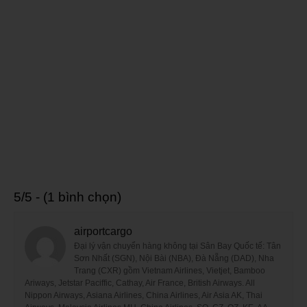
5/5 - (1 bình chọn)
airportcargo
Đại lý vận chuyển hàng không tại Sân Bay Quốc tế: Tân
Sơn Nhất (SGN), Nội Bài (NBA), Đà Nẵng (DAD), Nha
Trang (CXR) gồm Vietnam Airlines, Vietjet, Bamboo
Ariways, Jetstar Paciffic, Cathay, Air France, British Airways. All
Nippon Airways, Asiana Airlines, China Airlines, Air Asia AK, Thai