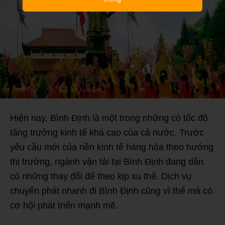
Hiện nay, Bình Định là một trong những có tốc độ
tăng trưởng kinh tế khá cao của cả nước. Trước
yêu cầu mới của nền kinh tế hàng hóa theo hướng
thị trường, ngành vận tải tại Bình Định đang dần
có những thay đổi để theo kịp xu thế. Dịch vụ
chuyển phát nhanh đi Bình Định cũng vì thế mà có
cơ hội phát triển mạnh mẽ.