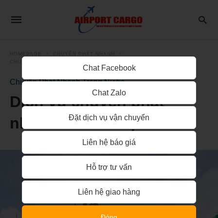
HOMEPAGE
CHUYỂN PHÁT NHANH
CHUYỂN PHÁT NHANH TRONG NƯỚC
Chat Facebook
Chuyển Phát Nhanh Trong Nước
Chat Zalo
Dịch vụ chuyển phát
Đặt dịch vụ vận chuyển
nhanh đi Bình Định
Liên hệ báo giá
Hỗ trợ tư vấn
Liên hệ giao hàng
Đóng