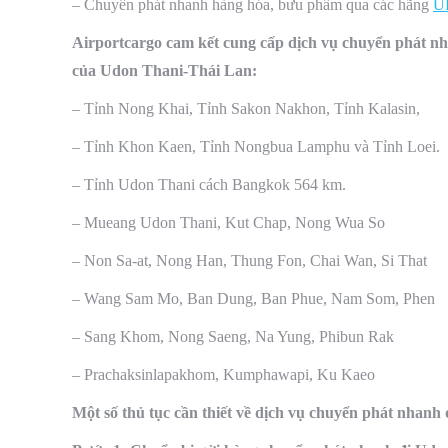
– Chuyển phát nhanh hàng hóa, bưu phẩm qua các hãng
U
Airportcargo cam kết cung cấp dịch vụ chuyển phát nh
của Udon Thani-Thái Lan:
– Tỉnh Nong Khai, Tỉnh Sakon Nakhon, Tỉnh Kalasin,
– Tỉnh Khon Kaen, Tỉnh Nongbua Lamphu và Tỉnh Loei.
– Tỉnh Udon Thani cách Bangkok 564 km.
– Mueang Udon Thani, Kut Chap, Nong Wua So
– Non Sa-at, Nong Han, Thung Fon, Chai Wan, Si That
– Wang Sam Mo, Ban Dung, Ban Phue, Nam Som, Phen
– Sang Khom, Nong Saeng, Na Yung, Phibun Rak
– Prachaksinlapakhom, Kumphawapi, Ku Kaeo
Một số thủ tục cần thiết về dịch vụ chuyển phát nhanh