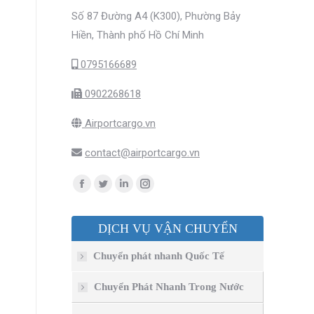
Số 87 Đường A4 (K300), Phường Bảy
Hiền, Thành phố Hồ Chí Minh
0795166689
0902268618
Airportcargo.vn
contact@airportcargo.vn
Find us on:
Facebook
Twitter
Linkedin
Instagram
page
page
page
page
DỊCH VỤ VẬN CHUYỂN
opens
opens
opens
opens
in
in
in
in
Chuyển phát nhanh Quốc Tế
new
new
new
new
window
window
window
window
Chuyển Phát Nhanh Trong Nước