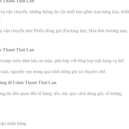
n Thani-Thái Lan
 vụ vận chuyển, những thông tin cần thiết bao gồm: loại hàng hóa, khối
.
 vụ vận chuyển như Phiếu đóng gói (Packing list), Hóa đơn thương mại,
n Thani-Thái Lan
cargo luôn đảm bảo an toàn, phù hợp với từng loại mặt hàng cụ thể.
 toàn, nguyên vẹn trong quá trình đóng gói và chuyên chở.
hàng đi Udon Thani-Thái Lan
g tin liên quan đến lô hàng: tên, mã, quy cách đóng gói, số lượng,
hận nhận hàng.