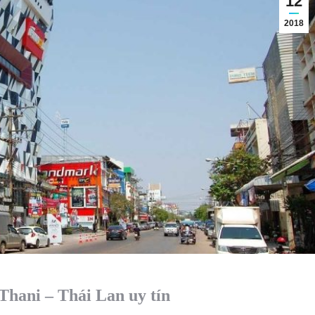
12
2018
Thani – Thái Lan uy tín