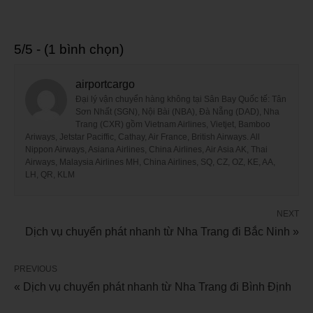
5/5 - (1 bình chọn)
airportcargo
Đại lý vận chuyển hàng không tại Sân Bay Quốc tế: Tân
Sơn Nhất (SGN), Nội Bài (NBA), Đà Nẵng (DAD), Nha
Trang (CXR) gồm Vietnam Airlines, Vietjet, Bamboo
Ariways, Jetstar Paciffic, Cathay, Air France, British Airways. All
Nippon Airways, Asiana Airlines, China Airlines, Air Asia AK, Thai
Airways, Malaysia Airlines MH, China Airlines, SQ, CZ, OZ, KE, AA,
LH, QR, KLM
NEXT
Dịch vụ chuyển phát nhanh từ Nha Trang đi Bắc Ninh »
PREVIOUS
« Dịch vụ chuyển phát nhanh từ Nha Trang đi Bình Định