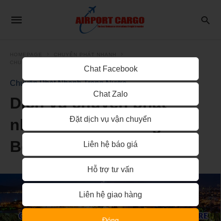
HOMEPAGE
CHUYỂN PHÁT NHANH
CHUYỂN PHÁT NHANH TRONG NƯỚC
Chat Facebook
Chuyển Phát Nhanh Trong Nước
Chat Zalo
Dịch vụ chuyển phát
Đặt dịch vụ vận chuyển
nhanh từ Nha Trang đi
Bến Tre
Liên hệ báo giá
Hỗ trợ tư vấn
Liên hệ giao hàng
Đóng