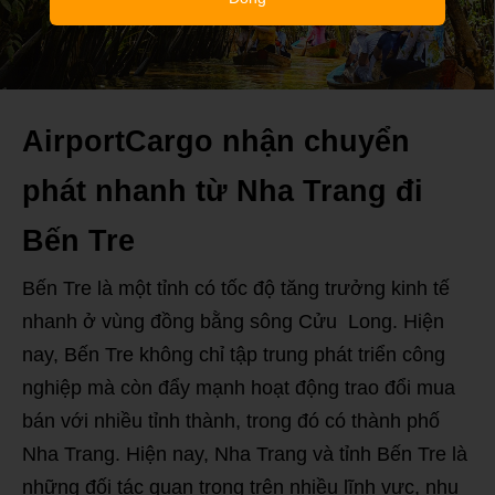
AirportCargo nhận chuyển
phát nhanh từ Nha Trang đi
Bến Tre
Bến Tre là một tỉnh có tốc độ tăng trưởng kinh tế
nhanh ở vùng đồng bằng sông Cửu Long. Hiện
nay, Bến Tre không chỉ tập trung phát triển công
nghiệp mà còn đẩy mạnh hoạt động trao đổi mua
bán với nhiều tỉnh thành, trong đó có thành phố
Nha Trang. Hiện nay, Nha Trang và tỉnh Bến Tre là
những đối tác quan trọng trên nhiều lĩnh vực, nhu