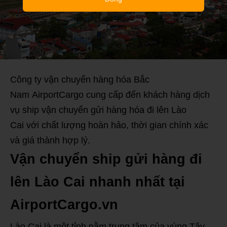
Công ty vận chuyển hàng hóa Bắc
Nam AirportCargo cung cấp đến khách hàng dịch
vụ ship vận chuyển gửi hàng hóa đi lên Lào
Cai với chất lượng hoàn hảo, thời gian chính xác
và giá thành hợp lý.
Vận chuyển ship gửi hàng đi
lên Lào Cai nhanh nhất tại
AirportCargo.vn
Lào Cai là một tỉnh nằm trung tâm của vùng Tây