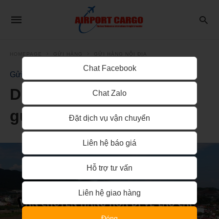
HOMEPAGE
GỬI HÀNG
GỬI HÀNG NỘI ĐỊA
Chat Facebook
Gửi Hàng Nội Địa
Dịch vụ ship vận chuyển
Chat Zalo
gửi hàng đi lên Lào Cai
Đặt dịch vụ vận chuyển
Liên hệ báo giá
Hỗ trợ tư vấn
Liên hệ giao hàng
Đóng