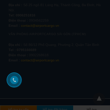
Địa chỉ :
Số 25 ngõ 81 Láng Hạ, Thành Công, Ba Đình, Hà
Nội.
Tel:
0906251816
Điện thoại :
0934562259
Email :
contact@airportcargo.vn
VĂN PHÒNG AIRPORTCARGO SÀI GÒN (TPHCM)
Địa chỉ :
Số 86/12 Phổ Quang, Phường 2, Quận Tân Bình
Tel : 0795166689
Điện thoại :
0902268618
Email :
contact@airportcargo.vn
Hỗ trợ tư vấn
Hỗ trợ đặt hàng
Hỗ trợ
@Copyright 2012. Bản quyền thuộc về
Airportcargo
Xem phiên bản đầy đủ