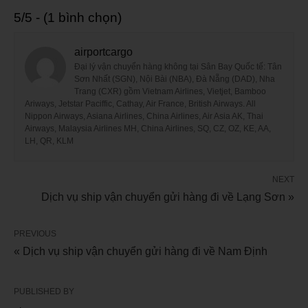
5/5 - (1 bình chọn)
airportcargo
Đại lý vận chuyển hàng không tại Sân Bay Quốc tế: Tân
Sơn Nhất (SGN), Nội Bài (NBA), Đà Nẵng (DAD), Nha
Trang (CXR) gồm Vietnam Airlines, Vietjet, Bamboo
Ariways, Jetstar Paciffic, Cathay, Air France, British Airways. All
Nippon Airways, Asiana Airlines, China Airlines, Air Asia AK, Thai
Airways, Malaysia Airlines MH, China Airlines, SQ, CZ, OZ, KE, AA,
LH, QR, KLM
NEXT
Dịch vụ ship vận chuyển gửi hàng đi về Lạng Sơn »
PREVIOUS
« Dịch vụ ship vận chuyển gửi hàng đi về Nam Định
PUBLISHED BY