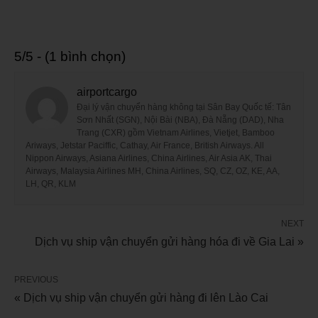
5/5 - (1 bình chọn)
airportcargo
Đại lý vận chuyển hàng không tại Sân Bay Quốc tế: Tân
Sơn Nhất (SGN), Nội Bài (NBA), Đà Nẵng (DAD), Nha
Trang (CXR) gồm Vietnam Airlines, Vietjet, Bamboo
Ariways, Jetstar Paciffic, Cathay, Air France, British Airways. All
Nippon Airways, Asiana Airlines, China Airlines, Air Asia AK, Thai
Airways, Malaysia Airlines MH, China Airlines, SQ, CZ, OZ, KE, AA,
LH, QR, KLM
NEXT
Dịch vụ ship vận chuyển gửi hàng hóa đi về Gia Lai »
PREVIOUS
« Dịch vụ ship vận chuyển gửi hàng đi lên Lào Cai