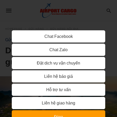
HOMEPAGE
GỬI HÀNG
GỬI HÀNG NỘI ĐỊA
Chat Facebook
Gửi Hàng Nội Địa
Dịch vụ ship vận chuyển
Chat Zalo
gửi hàng đi về Lạng Sơn
Đặt dịch vụ vận chuyển
Liên hệ báo giá
Hỗ trợ tư vấn
Liên hệ giao hàng
Đóng