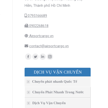
Hiền, Thành phố Hồ Chí Minh
i
0795166689
0902268618
Airportcargo.vn
contact@airportcargo.vn
Find us on:
Facebook
Twitter
Linkedin
Instagram
page
page
page
page
DỊCH VỤ VẬN CHUYỂN
opens
opens
opens
opens
in
in
in
in
Chuyển phát nhanh Quốc Tế
new
new
new
new
window
window
window
window
Chuyển Phát Nhanh Trong Nước
Dịch Vụ Vận Chuyển