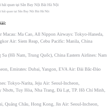
 hải quan tại Sân Bay Nội Bài Hà Nội
ài:
r Macau: Ma Cao,
All Nippon Airways: Tokyo-Haneda,
kor Air: Siem Reap, Cebu Pacific: Manila, China
g Sa (Hồ Nam, Trung Quốc), China Eastern Airlines: Nam
heon, Emirates: Dubai, Yangon, EVA Air: Đài Bắc-Đào
s: Tokyo-Narita, Jeju Air: Seoul-Incheon,
 Quy Nhơn, Tuy Hòa, Nha Trang, Đà Lạt, TP. Hồ Chí Minh,
umi, Quảng Châu, Hong Kong, Jin Air: Seoul-Incheon,