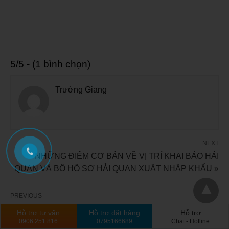
5/5 - (1 bình chọn)
Trường Giang
NEXT
NHỮNG ĐIỂM CƠ BẢN VỀ VỊ TRÍ KHAI BÁO HẢI
QUAN VÀ BỘ HỒ SƠ HẢI QUAN XUẤT NHẬP KHẨU »
PREVIOUS
« Dịch vụ thông quan khai hải quan tại Sân Bay Nội Bài
Hỗ trợ tư vấn
Hỗ trợ đặt hàng
Hỗ trợ
Hà Nội
0906.251.816
0795166689
Chat - Hotline