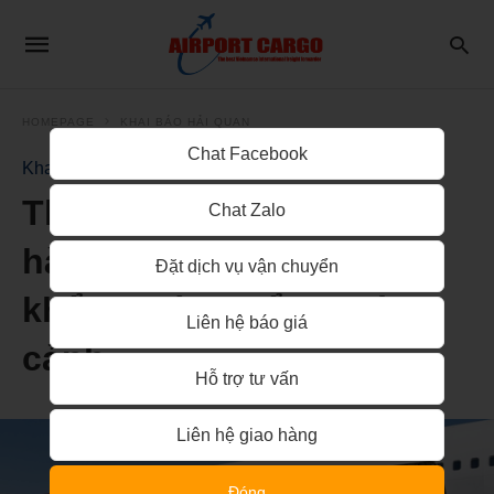
HOMEPAGE
KHAI BÁO HẢI QUAN
Chat Facebook
Khai báo hải quan
Thủ tục hải quan đối với
Chat Zalo
hàng hoá, vật phẩm xuất
Đặt dịch vụ vận chuyển
khẩu, nhập khẩu, quá
Liên hệ báo giá
cảnh
Hỗ trợ tư vấn
Liên hệ giao hàng
Đóng