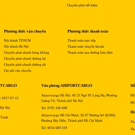
Chuyển phát tiết kiệm
Phương thức vận chuyển
Phương thức thanh toán
Nội thành TP.HCM
Thanh toán trực tiếp
Nội thành Hà Nội
Thanh toán chuyển khoản
Chuyển phát nhanh hàng không
Thanh toán qua đường bưu điện
Chuyển phát nhanh đường bộ
Chuyển phát nhanh đường sắt
Chi phí vận chuyển
RTCARGO
Văn phòng AIRPORTCARGO
Hỗ
Airportcargo Hà Nội: Số 25 Ngõ 81 Láng Hạ, Phường
Hỗ
y 2017-07-12
Giảng Võ, Thành phố Hà Nội
Hỗ
 Hà Nội
Tel: 0795 166 689
Hì
Airportcargo Hồ Chí Minh: Số 87 Đường A4 (K300),
 Trình
Phường Bảy Hiền, Thành phố Hồ Chí Minh
Th
Tel: 0934 689 559
Th