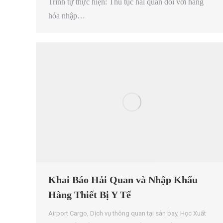
Trình tự thực hiện: Thủ tục hải quan đối với hàng
hóa nhập…
Khai Báo Hải Quan và Nhập Khẩu
Hàng Thiết Bị Y Tế
Airport Cargo
,
Dịch vụ thông quan tại sân bay
,
Học Xuất