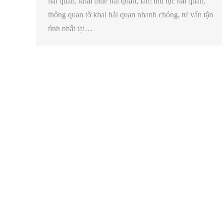
hải quan, khai thuê hải quan, làm thủ tục hải quan,
thông quan tờ khai hải quan nhanh chóng, tư vấn tận
tình nhất tại…