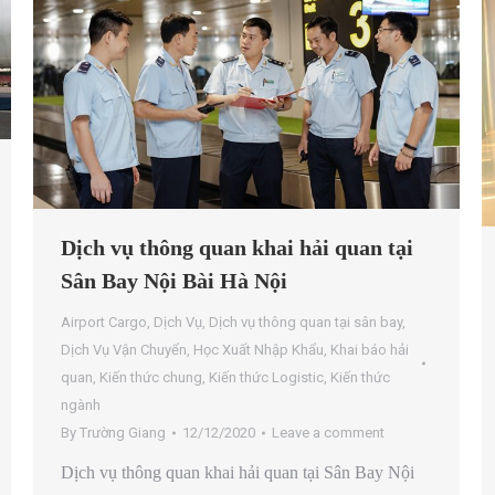
Dịch vụ thông quan khai hải quan tại
Sân Bay Nội Bài Hà Nội
Airport Cargo
,
Dịch Vụ
,
Dịch vụ thông quan tại sân bay
,
Dịch Vụ Vận Chuyển
,
Học Xuất Nhập Khẩu
,
Khai báo hải
quan
,
Kiến thức chung
,
Kiến thức Logistic
,
Kiến thức
ngành
By
Trường Giang
12/12/2020
Leave a comment
Dịch vụ thông quan khai hải quan tại Sân Bay Nội