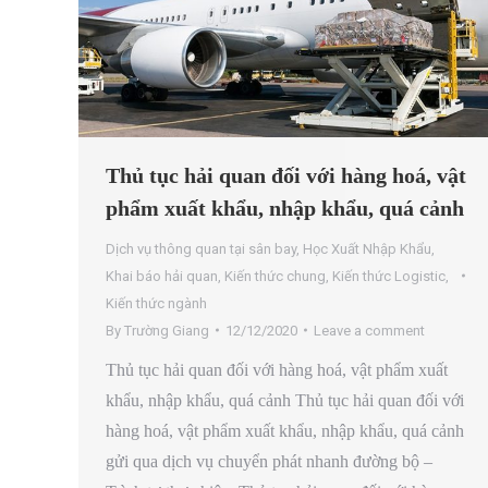
Thủ tục hải quan đối với hàng hoá, vật
phẩm xuất khẩu, nhập khẩu, quá cảnh
Dịch vụ thông quan tại sân bay
,
Học Xuất Nhập Khẩu
,
Khai báo hải quan
,
Kiến thức chung
,
Kiến thức Logistic
,
Kiến thức ngành
By
Trường Giang
12/12/2020
Leave a comment
Thủ tục hải quan đối với hàng hoá, vật phẩm xuất
khẩu, nhập khẩu, quá cảnh Thủ tục hải quan đối với
hàng hoá, vật phẩm xuất khẩu, nhập khẩu, quá cảnh
gửi qua dịch vụ chuyển phát nhanh đường bộ –