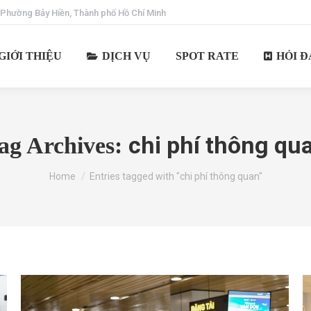
 Phường Bảy Hiền, Thành phố Hồ Chí Minh
GIỚI THIỆU
DỊCH VỤ
SPOT RATE
HỎI Đ
chi phí thông qu
ag Archives:
You are here:
Home
Entries tagged with "chi phí thông quan"