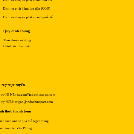
Dịch vụ phát hàng thu tiền (COD)
Dịch vụ chuyển phát nhanh quốc tế
Quy định chung
Thỏa thuận sử dụng
Chính sách bảo mật
 trợ trực tuyến
 trợ Hà Nội: saigon@indochinapost.com
 trợ HCM: saigon@indochinapost.com
nh thức thanh toán
anh toán online qua thẻ Ngân Hàng
anh toán tại Văn Phòng