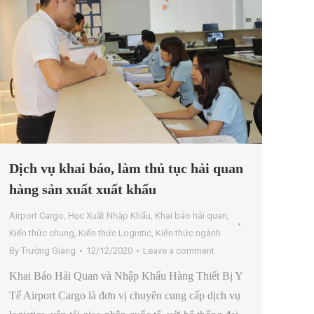
Dịch vụ khai báo, làm thủ tục hải quan
hàng sản xuất xuất khẩu
Airport Cargo
,
Học Xuất Nhập Khẩu
,
Khai báo hải quan
,
Kiến thức chung
,
Kiến thức Logistic
,
Kiến thức ngành
By
Trường Giang
12/12/2020
Leave a comment
Khai Báo Hải Quan và Nhập Khẩu Hàng Thiết Bị Y
Tế Airport Cargo là đơn vị chuyên cung cấp dịch vụ