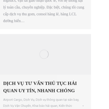
logistics, vận tải giao nhận quốc tế, với hệ thống đại
lý toàn cầu, chuyên nghiệp. Đặc biệt, chúng tôi cung
cấp dịch vụ thu gom, consol hàng lẻ, hàng LCL
đường biển…
DỊCH VỤ TƯ VẤN THỦ TỤC HẢI
QUAN UY TÍN, NHANH CHÓNG
Airport Cargo
,
Dịch Vụ
,
Dịch vụ thông quan tại sân bay
,
Dịch Vụ Vận Chuyển
,
Khai báo hải quan
,
Kiến thức