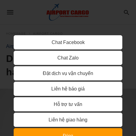
HOMEPAGE
AIRPORT CARGO
Chat Facebook
Airport Cargo
Dịch vụ khai hải quan
Chat Zalo
hàng cargo tại NCTS
Đặt dịch vụ vận chuyển
Liên hệ báo giá
Hỗ trợ tư vấn
Liên hệ giao hàng
Đóng