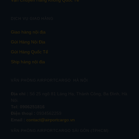
Vận Chuyển Hàng Không Quốc Tế
DỊCH VỤ GIAO HÀNG
Giao hàng nội địa
Gửi Hàng Nội Địa
Gửi Hàng Quốc Tế
Ship hàng nội địa
VĂN PHÒNG AIRPORTCARGO HÀ NỘI
Địa chỉ :
Số 25 ngõ 81 Láng Hạ, Thành Công, Ba Đình, Hà
Nội.
Tel:
0906251816
Điện thoại :
0934562259
Email :
contact@airportcargo.vn
VĂN PHÒNG AIRPORTCARGO SÀI GÒN (TPHCM)