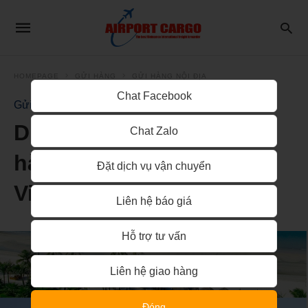
HOMEPAGE
GỬI HÀNG
GỬI HÀNG NỘI ĐỊA
Chat Facebook
Gửi Hàng Nội Địa
Dịch vụ vận chuyển gửi
Chat Zalo
hàng từ Nha Trang đi Trà
Đặt dịch vụ vận chuyển
Vinh
Liên hệ báo giá
Hỗ trợ tư vấn
Liên hệ giao hàng
Đóng