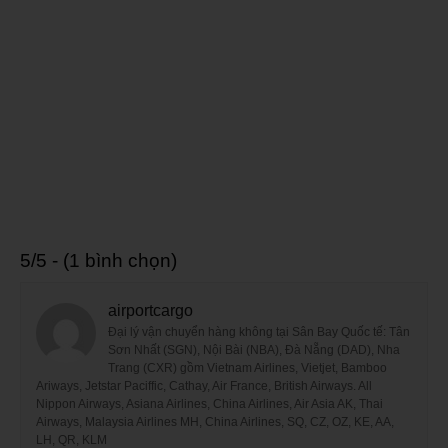
5/5 - (1 bình chọn)
airportcargo
Đại lý vận chuyển hàng không tại Sân Bay Quốc tế: Tân
Sơn Nhất (SGN), Nội Bài (NBA), Đà Nẵng (DAD), Nha
Trang (CXR) gồm Vietnam Airlines, Vietjet, Bamboo
Ariways, Jetstar Paciffic, Cathay, Air France, British Airways. All
Nippon Airways, Asiana Airlines, China Airlines, Air Asia AK, Thai
Airways, Malaysia Airlines MH, China Airlines, SQ, CZ, OZ, KE, AA,
LH, QR, KLM