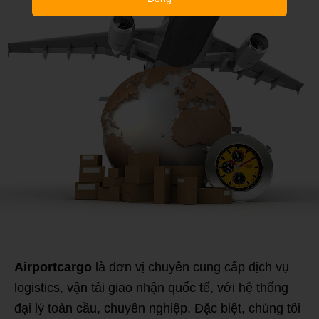
Airportcargo
là đơn vị chuyên cung cấp dịch vụ
logistics, vận tải giao nhận quốc tế, với hệ thống
đại lý toàn cầu, chuyên nghiệp. Đặc biệt, chúng tôi