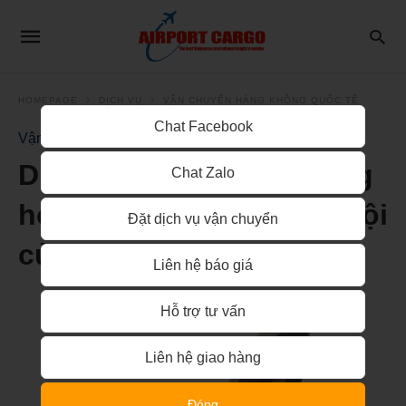
HOMEPAGE
DỊCH VỤ
VẬN CHUYỂN HÀNG KHÔNG QUỐC TẾ
Chat Facebook
Vận Chuyển Hàng Không Quốc Tế
Dịch vụ vận chuyển hàng
Chat Zalo
hóa từ Nhật Bản về Hà Nội
Đặt dịch vụ vận chuyển
của Airportcargo
Liên hệ báo giá
Hỗ trợ tư vấn
Liên hệ giao hàng
Đóng