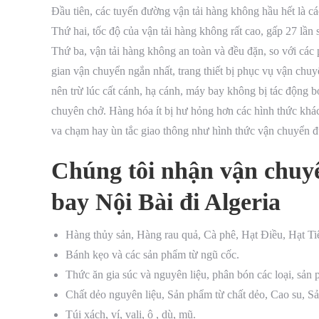
Đầu tiên, các tuyến đường vận tải hàng không hầu hết là cá
Thứ hai, tốc độ của vận tải hàng không rất cao, gấp 27 lần s
Thứ ba, vận tải hàng không an toàn và đều đặn, so với các p
gian vận chuyển ngắn nhất, trang thiết bị phục vụ vận chuy
nên trừ lúc cất cánh, hạ cánh, máy bay không bị tác động b
chuyên chở. Hàng hóa ít bị hư hỏng hơn các hình thức khá
va chạm hay ùn tắc giao thông như hình thức vận chuyển 
Chúng tôi nhận vận chuyể
bay Nội Bài đi Algeria
Hàng thủy sản, Hàng rau quả, Cà phê, Hạt Điều, Hạt Ti
Bánh kẹo và các sản phẩm từ ngũ cốc.
Thức ăn gia súc và nguyên liệu, phân bón các loại, sản 
Chất dẻo nguyên liệu, Sản phẩm từ chất dẻo, Cao su, S
Túi xách, ví, vali, ô , dù, mũ.