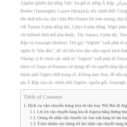
Berber (Tamazight): Lz̦ayer
[ldzæjər]
), tên chính thức Cộn
lớn nhất trên lục địa Châu Phi (Sudan lớn hơn nhưng chia
với Tunisia ở phía đông bắc, Libya ở phía đông, Niger ph
vài kilômét lãnh thổ phụ thuộc, Tây Sahara, ở phía tây. Th
Rập và Amazigh (Berber). Tên gọi “Algérie” xuất phát từ tê
nghĩa là “hòn đảo”, để chỉ bốn hòn đảo nằm ngoài khơi thà
Nhưng có lẽ chính xác nhất từ “Algiers” xuất phát từ Ziriy
Idrisi và Yaqut al-Hamawi sử dụng) để chỉ người sáng lập 
thành phố Algiers thời trung cổ. Không may thay, để dấu n
gia Ả Rập của các chính phủ Algérie, nguồn gốc Amazigh
Table of Contents
Dịch vụ vận chuyển hàng hóa từ sân bay Nội Bài đi Alg
Lợi ích vận chuyển hàng hóa đi Algeria bằng đường hà
Chúng tôi nhận vận chuyển các loại mặt hàng từ sân bay
Trách nhiệm của chúng tôi khi nhận vận chuyển hàng hó