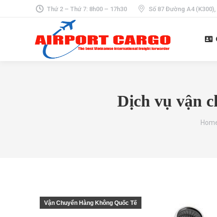
Thứ 2 – Thứ 7: 8h00 – 17h30
Số 87 Đường A4 (K300),
Dịch vụ vận c
You a
Hom
Vận Chuyển Hàng Không Quốc Tế