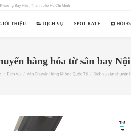
 Phường Bảy Hiền, Thành phố Hồ Chí Minh
GIỚI THIỆU
DỊCH VỤ
SPOT RATE
HỎI Đ
huyển hàng hóa từ sân bay Nội 
re here:
e
Dịch Vụ
Vận Chuyển Hàng Không Quốc Tế
Dịch vụ vận chuyển
Th5