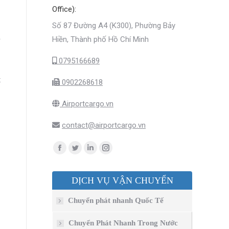
Office):
Số 87 Đường A4 (K300), Phường Bảy
i
Hiền, Thành phố Hồ Chí Minh
0795166689
t
0902268618
Airportcargo.vn
contact@airportcargo.vn
Find us on:
Facebook
Twitter
Linkedin
Instagram
page
page
page
page
DỊCH VỤ VẬN CHUYỂN
opens
opens
opens
opens
in
in
in
in
Chuyển phát nhanh Quốc Tế
new
new
new
new
window
window
window
window
Chuyển Phát Nhanh Trong Nước