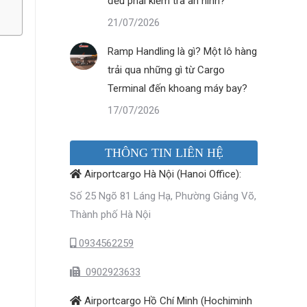
đều phải kiểm tra an ninh?
21/07/2026
Ramp Handling là gì? Một lô hàng
trải qua những gì từ Cargo
Terminal đến khoang máy bay?
17/07/2026
THÔNG TIN LIÊN HỆ
Airportcargo Hà Nội (Hanoi Office):
Số 25 Ngõ 81 Láng Hạ, Phường Giảng Võ,
Thành phố Hà Nội
0934562259
0902923633
Airportcargo Hồ Chí Minh (Hochiminh