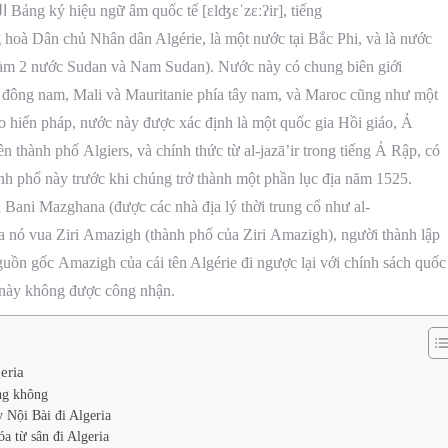
Algérie (phiên âm tiếng Việt: An-giê-ri; tiếng Ả Rập: الجزائر Bảng ký hiệu ngữ âm quốc tế
[ɛlʤɛˈzɛːʔir]
, tiếng
g hoà Dân chủ Nhân dân Algérie, là một nước tại Bắc Phi, và là nước
 làm 2 nước Sudan và Nam Sudan). Nước này có chung biên giới
ía đông nam, Mali và Mauritanie phía tây nam, và Maroc cũng như một
eo hiến pháp, nước này được xác định là một quốc gia Hồi giáo, Ả
n thành phố Algiers, và chính thức từ al-jazā’ir trong tiếng Ả Rập, có
nh phố này trước khi chúng trở thành một phần lục địa năm 1525.
a Bani Mazghana (được các nhà địa lý thời trung cổ như al-
ra nó vua Ziri Amazigh (thành phố của Ziri Amazigh), người thành lập
guồn gốc Amazigh của cái tên Algérie đi ngược lại với chính sách quốc
 này không được công nhận.
eria
ng không
 Nội Bài đi Algeria
a từ sân đi Algeria