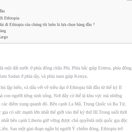
đầu
đi Ethiopia
i đi Ethiopia của chúng tôi luôn là lựa chọn hàng đầu ?
hàng
Cargo
à một đất nước ở phía đông châu Phi. Phía bắc giáp Eritrea, phía đông
 Nam Sudan ở phía tây, và phía nam giáp Kenya.
hủ lập hiến, và dấu vết về triều đại ở Ethiopia bắt đầu từ thế kỷ II
à con người từng sinh sống. Nơi đây có thể là khu vực mà những
à các điểm xung quanh đó. Bên cạnh La Mã, Trung Quốc và Ba Tư,
ia có sức mạnh lớn nhất thế giới vào thế kỷ thứ III.Trong suốt thời
y nhất bên cạnh Liberia giữ vững được chủ quyềnlà một quốc gia độc
 Liên. Sau một giai đoạn ngắn bị người Ý chiếm đóng, Ethiopia trở