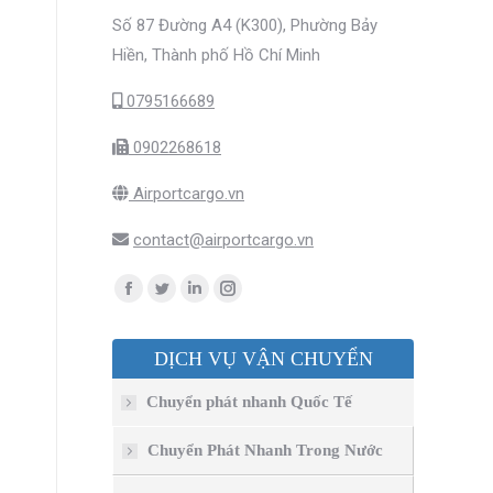
Số 87 Đường A4 (K300), Phường Bảy
Hiền, Thành phố Hồ Chí Minh
0795166689
0902268618
Airportcargo.vn
contact@airportcargo.vn
Find us on:
Facebook
Twitter
Linkedin
Instagram
page
page
page
page
DỊCH VỤ VẬN CHUYỂN
opens
opens
opens
opens
in
in
in
in
Chuyển phát nhanh Quốc Tế
new
new
new
new
window
window
window
window
Chuyển Phát Nhanh Trong Nước