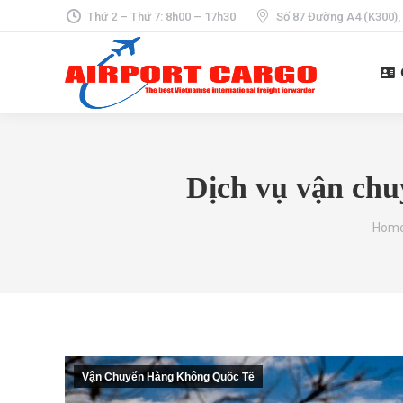
Thứ 2 – Thứ 7: 8h00 – 17h30
Số 87 Đường A4 (K300),
Dịch vụ vận chuy
You a
Hom
Vận Chuyển Hàng Không Quốc Tế