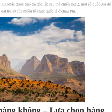
gia khác được trao trả độc lập sau thế chiến thứ 2, một số quốc gia đó
đặt trụ sở của nhiều tổ chức quốc tế ở châu Phi.
hàng không – Lựa chọn hàng