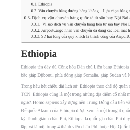
Ethiopia
Vận chuyển bằng đường hàng không – Lựa chọn hàng 
Dịch vụ vận chuyển hàng quốc tế từ sân bay Nội Bài 
Vì sao dịch vụ vận chuyển hàng hóa từ sân bay Nội Bà
AirportCargo nhận vận chuyển đa dạng các loại mặt 
Sự hài lòng của quý khách là thành công của Airport
Ethiopia
Ethiopia tên đầy đủ Cộng hòa Dân chủ Liên bang Ethiopia l
bắc giáp Djibouti, phía đông giáp Somalia, giáp Sudan và
Trong hầu hết chiều dài lịch sử, Ethiopia theo chế độ quân c
TCN. Ethiopia cũng là một trong những địa điểm cổ nhất m
người Homo sapiens xây dựng nên Trung Đông đầu tiên v
Đế quốc Aksum của Ethiopia được xem là một trong 4 quốc g
kỳ Tranh giành châu Phi, Ethiopia là quốc gia châu Phi du
lập, và là một trong 4 thành viên châu Phi thuộc Hội Quốc