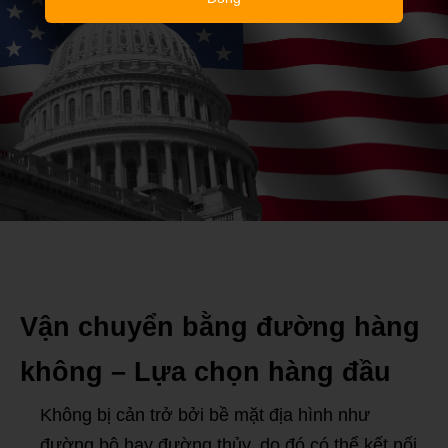
Vận chuyển bằng đường hàng
không – Lựa chọn hàng đầu
Không bị cản trở bởi bề mặt địa hình như
đường bộ hay đường thủy, do đó có thể kết nối