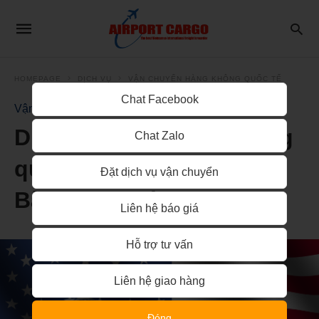
HOMEPAGE
DỊCH VỤ
VẬN CHUYỂN HÀNG KHÔNG QUỐC TẾ
Chat Facebook
Vận Chuyển Hàng Không Quốc Tế
Dịch vụ vận chuyển hàng
Chat Zalo
quốc tế từ sân bay Nội
Đặt dịch vụ vận chuyển
Bài đi Hoa Kỳ
Liên hệ báo giá
Hỗ trợ tư vấn
Liên hệ giao hàng
Đóng