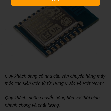
Qúy khách đang có nhu cầu vận chuyển hàng máy
móc linh kiện điện tử từ Trung Quốc về Việt Nam?
Qúy khách muốn chuyển hàng hóa với thời gian
nhanh chóng và chất lượng?