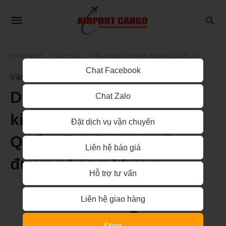
HOMEPAGE
DỊCH VỤ
VẬN CHUYỂN HÀNG KHÔNG QUỐC TẾ
Chat Facebook
Vận Chuyển Hàng Không Quốc Tế
Dịch vụ vận chuyển linh
Chat Zalo
kiên điện tử từ Trung
Đặt dịch vụ vận chuyển
Quốc về Việt Nam bằng
Liên hệ báo giá
đường hàng không
Hỗ trợ tư vấn
Liên hệ giao hàng
Đóng