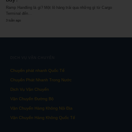
Ramp Handling là gì? Một lô hàng trải qua những gì từ Cargo
Terminal đến…
3 tuần ago
DỊCH VỤ VẬN CHUYỂN
Chuyển phát nhanh Quốc Tế
Chuyển Phát Nhanh Trong Nước
Dịch Vụ Vận Chuyển
Vận Chuyển Đường Bộ
Vận Chuyển Hàng Không Nội Địa
Vận Chuyển Hàng Không Quốc Tế