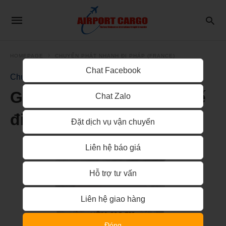
HOMEPAGE
CHUYỂN PHÁT NHANH ĐI PHÁP (FRANCE)
Chat Facebook
Chuyển phát nhanh đi Pháp (France)
Gửi bột yến mạch từ Huế
Chat Zalo
đi Pháp
Đặt dịch vụ vận chuyển
Liên hệ báo giá
Hỗ trợ tư vấn
Liên hệ giao hàng
Đóng