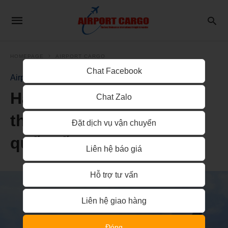
HOMEPAGE
AIRPORT CARGO
Chat Facebook
Airport Cargo
Hãng hàng không mở
Chat Zalo
thêm nhiều đường bay
Đặt dịch vụ vận chuyển
quốc tế
Liên hệ báo giá
Hỗ trợ tư vấn
Liên hệ giao hàng
Đóng