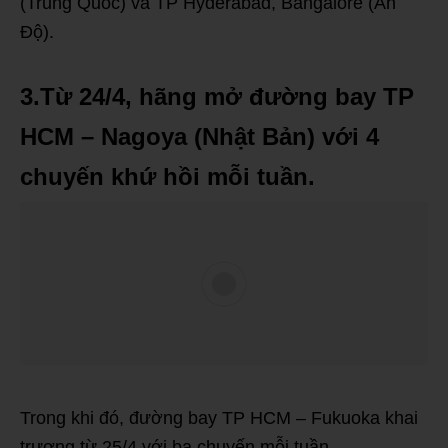
(Trung Quốc) và TP Hyderabad, Bangalore (Ấn
Độ).
3.Từ 24/4, hãng mở đường bay TP
HCM – Nagoya (Nhật Bản) với 4
chuyến khứ hồi mỗi tuần.
Trong khi đó, đường bay TP HCM – Fukuoka khai
trương từ 25/4 với ba chuyến mỗi tuần.