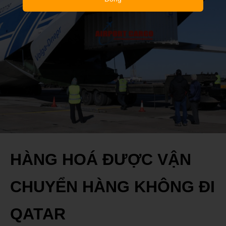
HÀNG HOÁ ĐƯỢC VẬN
CHUYỂN HÀNG KHÔNG ĐI
QATAR