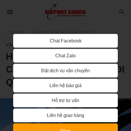
HOMEPAGE
VẬN CHUYỂN HÀNG KHÔNG QUỐC TẾ
Chat Facebook
Vận chuyển hàng không quốc tế
HÀNG HOÁ ĐƯỢC VẬN
Chat Zalo
CHUYỂN HÀNG KHÔNG ĐI
Đặt dịch vụ vận chuyển
QATAR RA SAO?
Liên hệ báo giá
Hỗ trợ tư vấn
Liên hệ giao hàng
Đóng