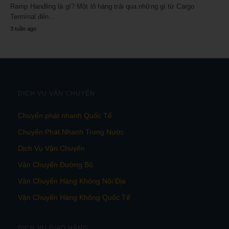
Ramp Handling là gì? Một lô hàng trải qua những gì từ Cargo
Terminal đến…
3 tuần ago
DỊCH VỤ VẬN CHUYỂN
Chuyển phát nhanh Quốc Tế
Chuyển Phát Nhanh Trong Nước
Dịch Vụ Vận Chuyển
Vận Chuyển Đường Bộ
Vận Chuyển Hàng Không Nội Địa
Vận Chuyển Hàng Không Quốc Tế
DỊCH VỤ GIAO HÀNG