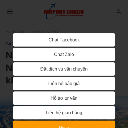
HOMEPAGE
AIRPORT CARGO
Chat Facebook
Airport Cargo
Năm 2025, Du lịch Đồng
Chat Zalo
Nai cất cánh cùng hàng
Đặt dịch vụ vận chuyển
không
Liên hệ báo giá
Hỗ trợ tư vấn
Liên hệ giao hàng
Đóng