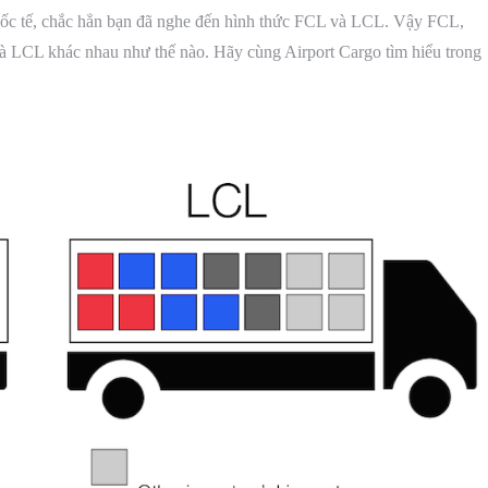
 quốc tế, chắc hẳn bạn đã nghe đến hình thức FCL và LCL. Vậy FCL,
 và LCL khác nhau như thế nào. Hãy cùng Airport Cargo tìm hiểu trong