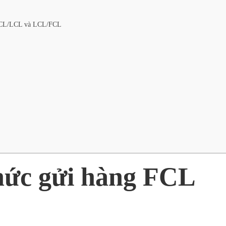
g FCL/LCL và LCL/FCL
thức gửi hàng FCL