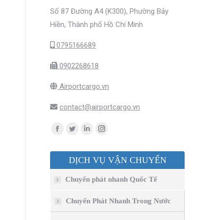
Số 87 Đường A4 (K300), Phường Bảy
Hiền, Thành phố Hồ Chí Minh
0795166689
0902268618
Airportcargo.vn
contact@airportcargo.vn
Find us on:
Facebook
Twitter
Linkedin
Instagram
page
page
page
page
DỊCH VỤ VẬN CHUYỂN
opens
opens
opens
opens
in
in
in
in
Chuyển phát nhanh Quốc Tế
new
new
new
new
window
window
window
window
Chuyển Phát Nhanh Trong Nước