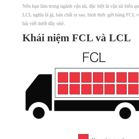
Nếu bạn làm trong ngành vận tải, đặc biệt là vận tải biển
LCL nghĩa là gì, bản chất ra sao, hình thức gửi hàng FCL
bài viết dưới đây nhé.
Khái niệm FCL và LCL