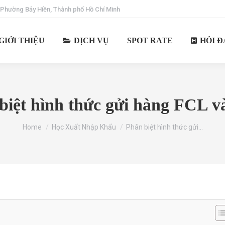
 Phường Bảy Hiền, Thành phố Hồ Chí Minh
GIỚI THIỆU
DỊCH VỤ
SPOT RATE
HỎI Đ
biệt hình thức gửi hàng FCL 
You are here:
Home
Học Xuất Nhập Khẩu
Phân biệt hình thức gửi…