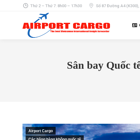
Thứ 2 – Thứ 7: 8h00 – 17h30
Số 87 Đường A4 (K300),
Sân bay Quốc t
Airport Cargo
Các hãng hàng không quốc tế