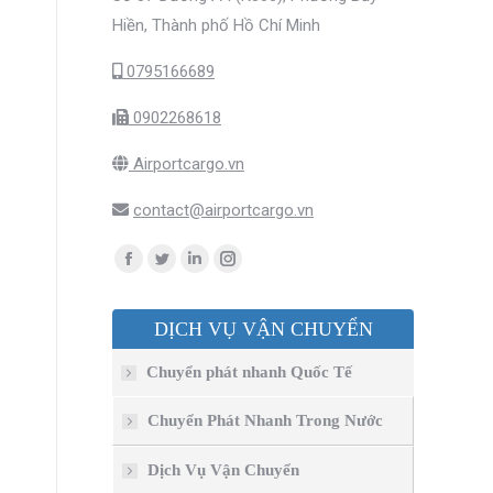
Hiền, Thành phố Hồ Chí Minh
0795166689
0902268618
Airportcargo.vn
contact@airportcargo.vn
Find us on:
Facebook
Twitter
Linkedin
Instagram
page
page
page
page
DỊCH VỤ VẬN CHUYỂN
opens
opens
opens
opens
in
in
in
in
Chuyển phát nhanh Quốc Tế
new
new
new
new
window
window
window
window
Chuyển Phát Nhanh Trong Nước
Dịch Vụ Vận Chuyển