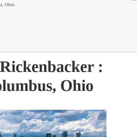
s, Ohio
 Rickenbacker :
olumbus, Ohio