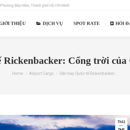
 Phường Bảy Hiền, Thành phố Hồ Chí Minh
GIỚI THIỆU
DỊCH VỤ
SPOT RATE
HỎI Đ
ế Rickenbacker: Cổng trời của
You are here:
Home
Airport Cargo
Sân bay Quốc tế Rickenbacker:…
Th11