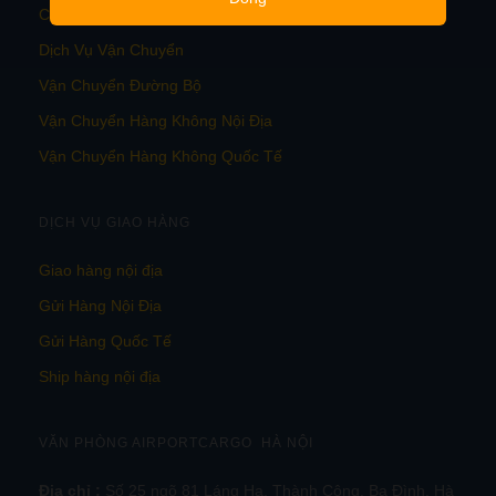
Chuyển Phát Nhanh Trong Nước
Dịch Vụ Vận Chuyển
Vận Chuyển Đường Bộ
Vận Chuyển Hàng Không Nội Địa
Vận Chuyển Hàng Không Quốc Tế
DỊCH VỤ GIAO HÀNG
Giao hàng nội địa
Gửi Hàng Nội Địa
Gửi Hàng Quốc Tế
Ship hàng nội địa
VĂN PHÒNG AIRPORTCARGO HÀ NỘI
Địa chỉ :
Số 25 ngõ 81 Láng Hạ, Thành Công, Ba Đình, Hà