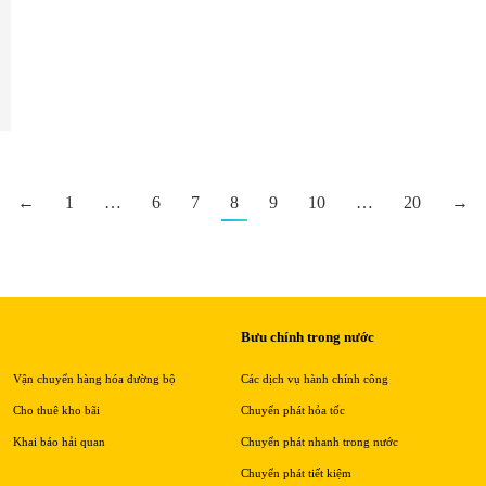
←
1
…
6
7
8
9
10
…
20
→
Bưu chính trong nước
Vận chuyển hàng hóa đường bộ
Các dịch vụ hành chính công
Cho thuê kho bãi
Chuyển phát hỏa tốc
Khai báo hải quan
Chuyển phát nhanh trong nước
Chuyển phát tiết kiệm