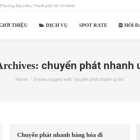
 Phường Bảy Hiền, Thành phố Hồ Chí Minh
GIỚI THIỆU
DỊCH VỤ
SPOT RATE
HỎI Đ
chuyển phát nhanh u
Archives:
You are here:
Home
Entries tagged with "chuyển phát nhanh uy tín"
Chuyển phát nhanh hàng hóa đi