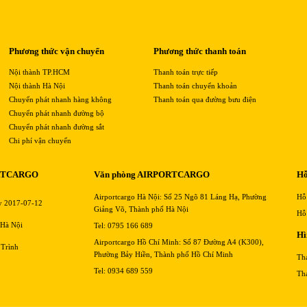
Phương thức vận chuyển
Phương thức thanh toán
Nội thành TP.HCM
Thanh toán trực tiếp
Nội thành Hà Nội
Thanh toán chuyển khoản
Chuyển phát nhanh hàng không
Thanh toán qua đường bưu điện
Chuyển phát nhanh đường bộ
Chuyển phát nhanh đường sắt
Chi phí vận chuyển
RTCARGO
Văn phòng AIRPORTCARGO
Hỗ
Airportcargo Hà Nội: Số 25 Ngõ 81 Láng Hạ, Phường
Hỗ
y 2017-07-12
Giảng Võ, Thành phố Hà Nội
Hỗ
 Hà Nội
Tel: 0795 166 689
Hì
Airportcargo Hồ Chí Minh: Số 87 Đường A4 (K300),
 Trình
Phường Bảy Hiền, Thành phố Hồ Chí Minh
Th
Tel: 0934 689 559
Th