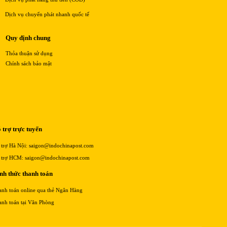
Dịch vụ chuyển phát nhanh quốc tế
Quy định chung
Thỏa thuận sử dụng
Chính sách bảo mật
 trợ trực tuyến
 trợ Hà Nội: saigon@indochinapost.com
 trợ HCM: saigon@indochinapost.com
nh thức thanh toán
anh toán online qua thẻ Ngân Hàng
anh toán tại Văn Phòng