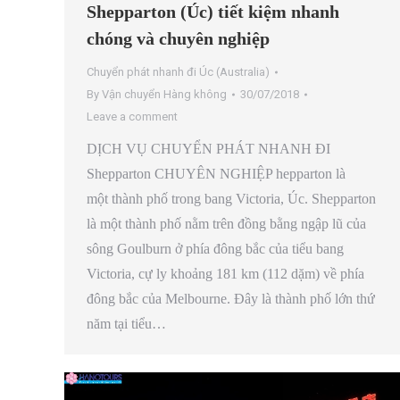
Shepparton (Úc) tiết kiệm nhanh
chóng và chuyên nghiệp
Chuyển phát nhanh đi Úc (Australia)
By
Vận chuyển Hàng không
30/07/2018
Leave a comment
DỊCH VỤ CHUYỂN PHÁT NHANH ĐI
Shepparton CHUYÊN NGHIỆP hepparton là
một thành phố trong bang Victoria, Úc. Shepparton
là một thành phố nằm trên đồng bằng ngập lũ của
sông Goulburn ở phía đông bắc của tiểu bang
Victoria, cự ly khoảng 181 km (112 dặm) về phía
đông bắc của Melbourne. Đây là thành phố lớn thứ
năm tại tiểu…