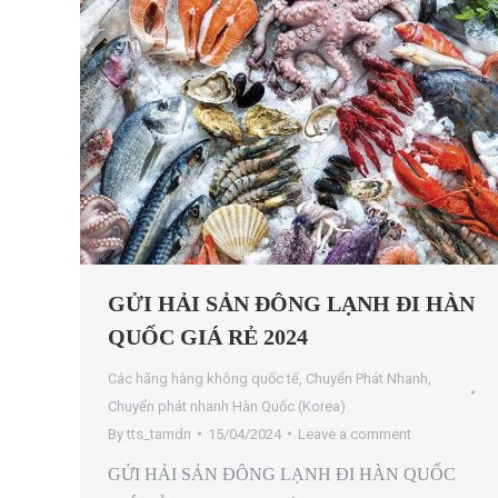
GỬI HẢI SẢN ĐÔNG LẠNH ĐI HÀN
QUỐC GIÁ RẺ 2024
Các hãng hàng không quốc tế
,
Chuyển Phát Nhanh
,
Chuyển phát nhanh Hàn Quốc (Korea)
By
tts_tamdn
15/04/2024
Leave a comment
GỬI HẢI SẢN ĐÔNG LẠNH ĐI HÀN QUỐC