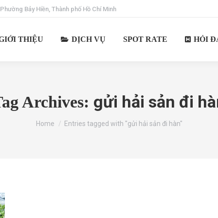
 Phường Bảy Hiền, Thành phố Hồ Chí Minh
GIỚI THIỆU
DỊCH VỤ
SPOT RATE
HỎI Đ
gửi hải sản đi h
ag Archives:
You are here:
Home
Entries tagged with "gửi hải sản đi hàn"