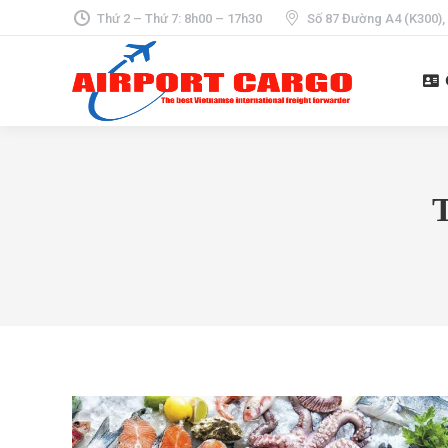
Thứ 2 – Thứ 7: 8h00 – 17h30
Số 87 Đường A4 (K300),
T