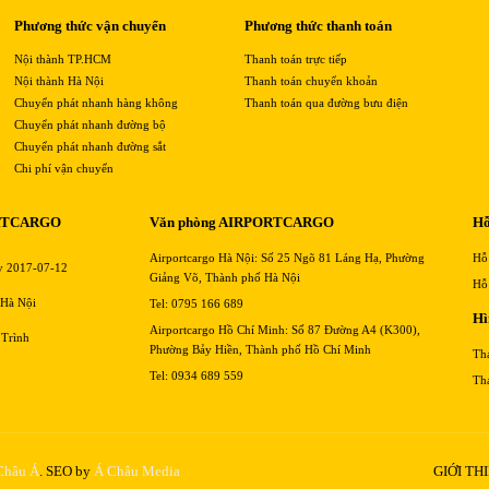
Phương thức vận chuyển
Phương thức thanh toán
Nội thành TP.HCM
Thanh toán trực tiếp
Nội thành Hà Nội
Thanh toán chuyển khoản
Chuyển phát nhanh hàng không
Thanh toán qua đường bưu điện
Chuyển phát nhanh đường bộ
Chuyển phát nhanh đường sắt
Chi phí vận chuyển
RTCARGO
Văn phòng AIRPORTCARGO
Hỗ
Airportcargo Hà Nội: Số 25 Ngõ 81 Láng Hạ, Phường
Hỗ
y 2017-07-12
Giảng Võ, Thành phố Hà Nội
Hỗ
 Hà Nội
Tel: 0795 166 689
Hì
Airportcargo Hồ Chí Minh: Số 87 Đường A4 (K300),
 Trình
Phường Bảy Hiền, Thành phố Hồ Chí Minh
Th
Tel: 0934 689 559
Th
 Châu Á
. SEO by
Á Châu Media
GIỚI TH