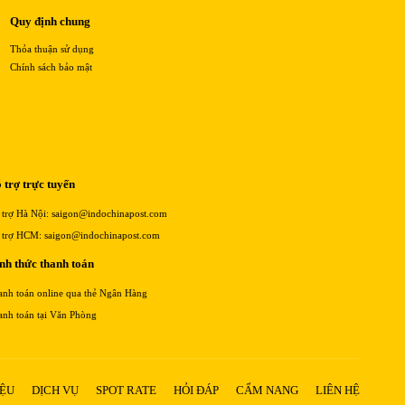
Quy định chung
Thỏa thuận sử dụng
Chính sách bảo mật
 trợ trực tuyến
 trợ Hà Nội: saigon@indochinapost.com
 trợ HCM: saigon@indochinapost.com
nh thức thanh toán
anh toán online qua thẻ Ngân Hàng
anh toán tại Văn Phòng
IỆU
DỊCH VỤ
SPOT RATE
HỎI ĐÁP
CẨM NANG
LIÊN HỆ