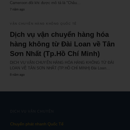
Cameroon đôi khi được mô tả là "Châu…
7 năm ago
VẬN CHUYỂN HÀNG KHÔNG QUỐC TẾ
Dịch vụ vận chuyển hàng hóa
hàng không từ Đài Loan về Tân
Sơn Nhất (Tp.Hồ Chí Minh)
DỊCH VỤ VẬN CHUYỂN HÀNG HÓA HÀNG KHÔNG TỪ ĐÀI
LOAN VỀ TÂN SƠN NHẤT (TP.HỒ CHÍ MINH) Đài Loan…
8 năm ago
DỊCH VỤ VẬN CHUYỂN
Chuyển phát nhanh Quốc Tế