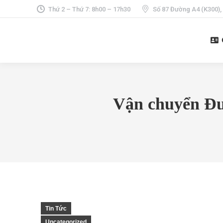
Thứ 2 – Thứ 7: 8h00 – 17h30
Số 87 Đường A4 (K300),
Vận chuyển Đư
Tin Tức
Uncategorized