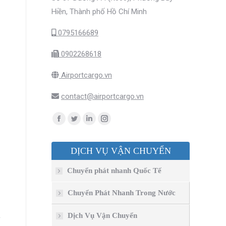
Hiền, Thành phố Hồ Chí Minh
0795166689
0902268618
Airportcargo.vn
contact@airportcargo.vn
Find us on:
Facebook
Twitter
Linkedin
Instagram
page
page
page
page
DỊCH VỤ VẬN CHUYỂN
opens
opens
opens
opens
in
in
in
in
Chuyển phát nhanh Quốc Tế
new
new
new
new
window
window
window
window
Chuyển Phát Nhanh Trong Nước
u
Dịch Vụ Vận Chuyển