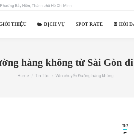
 Phường Bảy Hiền, Thành phố Hồ Chí Minh
GIỚI THIỆU
DỊCH VỤ
SPOT RATE
HỎI Đ
ờng hàng không từ Sài Gòn đi
You are here:
Home
Tin Tức
Vận chuyển Đường hàng không…
Th7