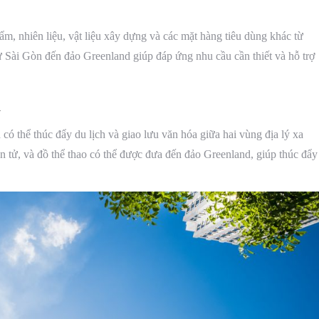
, nhiên liệu, vật liệu xây dựng và các mặt hàng tiêu dùng khác từ
Sài Gòn đến đảo Greenland giúp đáp ứng nhu cầu cần thiết và hỗ trợ
a
ó thể thúc đẩy du lịch và giao lưu văn hóa giữa hai vùng địa lý xa
n tử, và đồ thể thao có thể được đưa đến đảo Greenland, giúp thúc đẩy