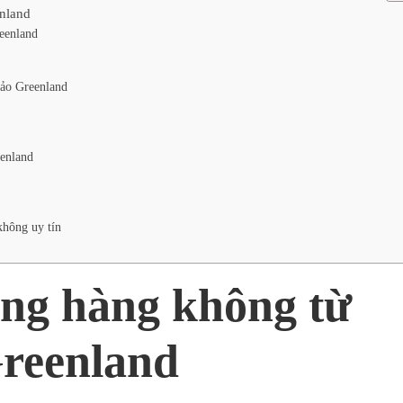
nland
eenland
đảo Greenland
eenland
không uy tín
ng hàng không từ
Greenland