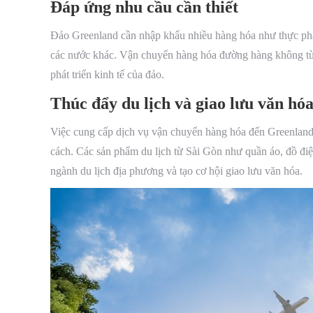
Đáp ứng nhu cầu cần thiết
Đảo Greenland cần nhập khẩu nhiều hàng hóa như thực phẩm
các nước khác. Vận chuyển hàng hóa đường hàng không từ 
phát triển kinh tế của đảo.
Thúc đẩy du lịch và giao lưu văn hó
Việc cung cấp dịch vụ vận chuyển hàng hóa đến Greenland c
cách. Các sản phẩm du lịch từ Sài Gòn như quần áo, đồ điệ
ngành du lịch địa phương và tạo cơ hội giao lưu văn hóa.